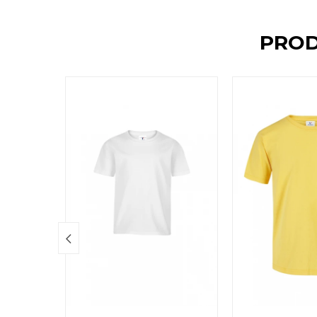
PROD
