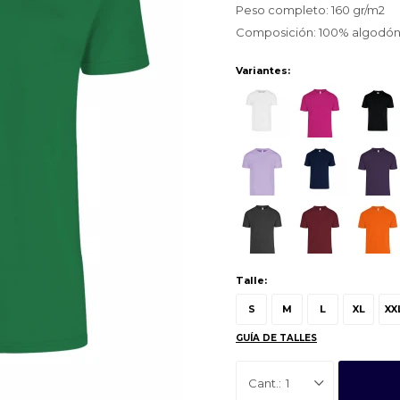
Peso completo: 160 gr/m2
Composición: 100% algodó
Variantes:
Talle:
S
M
L
XL
XX
GUÍA DE TALLES
1