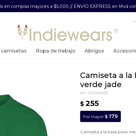
aís en compras mayores a $5.000 // ENVÍO EXPRESS en Mvd com
y camisetas
ropa de trabajo
abrigos
accesori
camiseta a la base peso medio -
verde jade
C0200420
255
$
179
$
Por mayor
Camiseta a la base peso me