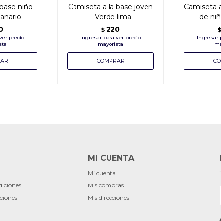
base niño -
Camiseta a la base joven
Camiseta a 
canario
- Verde lima
de niñ
0
220
$
$
MI CUENTA
r
Mi cuenta
diciones
Mis compras
ciones
Mis direcciones