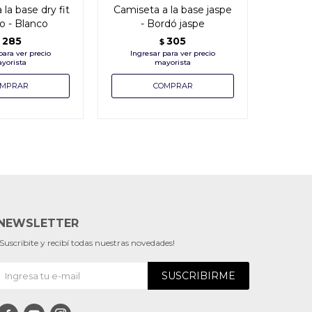
la base dry fit
Camiseta a la base jaspe
Camise
o - Blanco
- Bordó jaspe
com
285
305
$
NEWSLETTER
¡Suscribite y recibí todas nuestras novedades!
SUSCRIBIRME