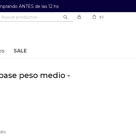
prando ANTES de las 12 hs
0
$
os
SALE
dio