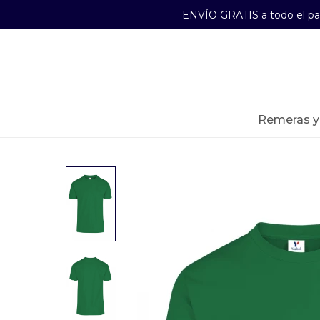
ENVÍO GRATIS a todo el p
29241489
Lunes a Viernes de 09:00 a 17:30
remeras 