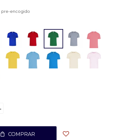
n pre-encogido
L
COMPRAR