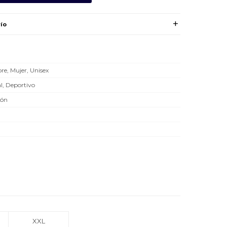
ío
e, Mujer, Unisex
l, Deportivo
dón
XXL