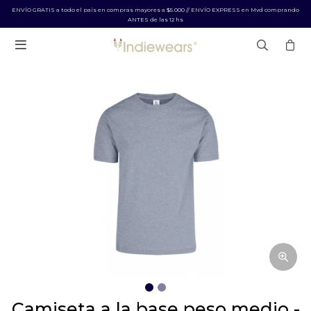
ENVÍO GRATIS a todo el país en compras mayores a $5.000 // ENVÍO EXPRESS en Mvd comprando
ANTES de las 12 hs

camiseta a la base peso medio -