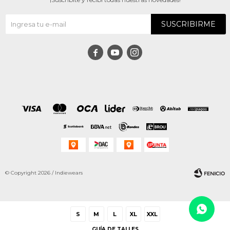
SUSCRIBIRME



© Copyright 2026 / Indiewears
S
M
L
XL
XXL
GUÍA DE TALLES