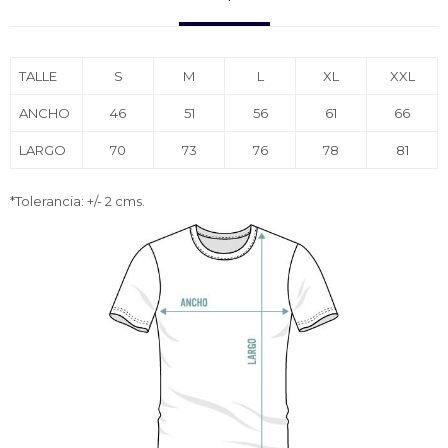
TALLE
S
M
L
XL
XXL
ANCHO
46
51
56
61
66
LARGO
70
73
76
78
81
*Tolerancia: +/- 2 cms.