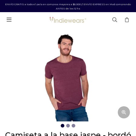
ENVÍO GRATIS a todo el país en compras mayores a $5.000 // ENVÍO EXPRESS en Mvd comprando
ANTES de las 12 hs

camiseta a la base jaspe - bordó