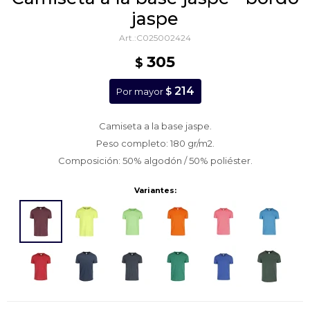
jaspe
C025002424
305
$
214
$
Por mayor
Camiseta a la base jaspe.
Peso completo: 180 gr/m2.
Composición: 50% algodón / 50% poliéster.
Variantes: