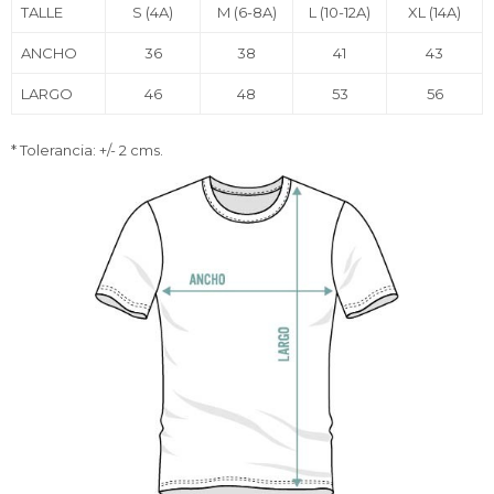
TALLE
S (4A)
M (6-8A)
L (10-12A)
XL (14A)
ANCHO
36
38
41
43
LARGO
46
48
53
56
* Tolerancia: +/- 2 cms.