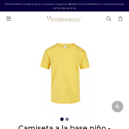
ENVÍO GRATIS a todo el país en compras mayores a $5.000 // ENVÍO EXPRESS en Mvd comprando
ANTES de las 12 hs

camiseta a la base niño -