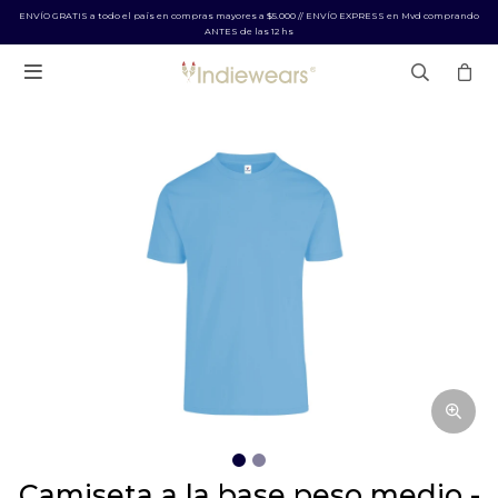
ENVÍO GRATIS a todo el país en compras mayores a $5.000 // ENVÍO EXPRESS en Mvd comprando
ANTES de las 12 hs

camiseta a la base peso medio -