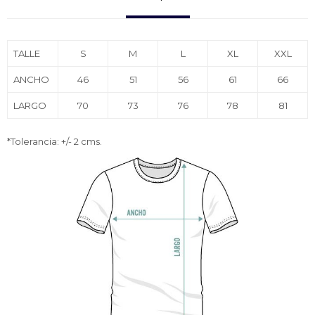
TALLE
S
M
L
XL
XXL
ANCHO
46
51
56
61
66
LARGO
70
73
76
78
81
*Tolerancia: +/- 2 cms.