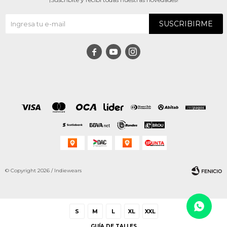
SUSCRIBIRME



© Copyright 2026 / Indiewears
S
M
L
XL
XXL
GUÍA DE TALLES