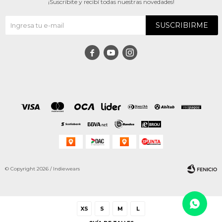
¡Suscribite y recibí todas nuestras novedades!
SUSCRIBIRME



© Copyright 2026 / Indiewears
XS
S
M
L