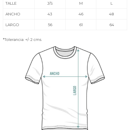
TALLE
J/S
M
L
ANCHO
43
46
48
LARGO
56
61
64
*Tolerancia: +/- 2 cms.