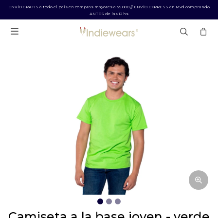
ENVÍO GRATIS a todo el país en compras mayores a $5.000 // ENVÍO EXPRESS en Mvd comprando
ANTES de las 12 hs

camiseta a la base joven - verde