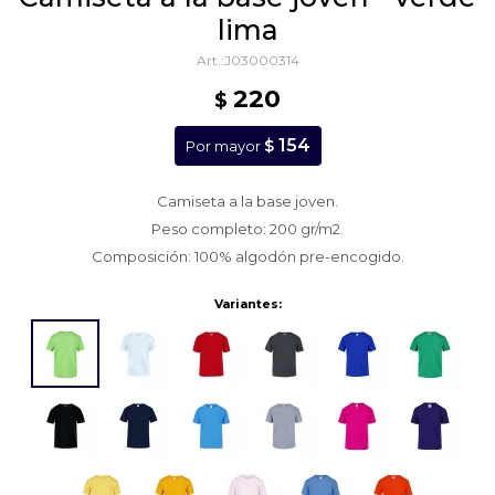
lima
J03000314
220
$
154
$
Por mayor
Camiseta a la base joven.
Peso completo: 200 gr/m2.
Composición: 100% algodón pre-encogido.
Variantes: