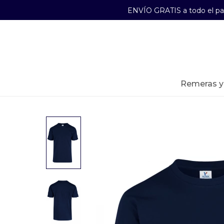
ENVÍO GRATIS a todo el p
29241489
Lunes a Viernes de 09:00 a 17:30
remeras 