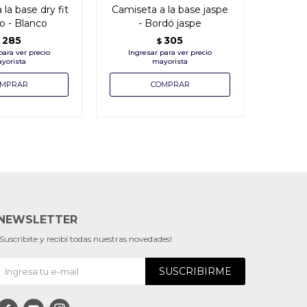
la base dry fit
Camiseta a la base jaspe
Camise
o - Blanco
- Bordó jaspe
com
285
305
$
NEWSLETTER
¡Suscribite y recibí todas nuestras novedades!
SUSCRIBIRME