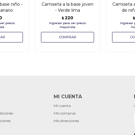
base niño -
Camiseta a la base joven
Camiseta a 
canario
- Verde lima
de niñ
0
220
$
$
MI CUENTA
r
Mi cuenta
diciones
Mis compras
ciones
Mis direcciones