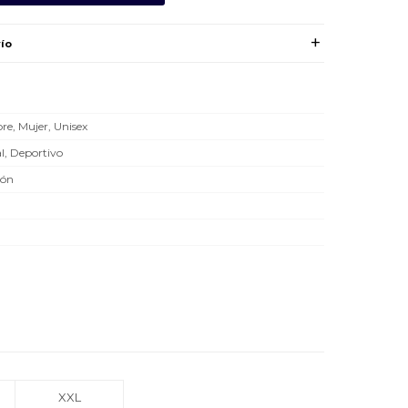
ío
e, Mujer, Unisex
l, Deportivo
dón
XXL