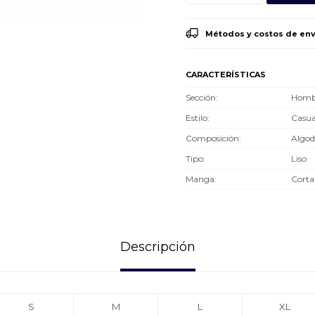
Métodos y costos de env
CARACTERÍSTICAS
Sección
Hombr
Estilo
Casua
Composición
Algo
Tipo
Liso
Manga
Corta
Descripción
S
M
L
XL