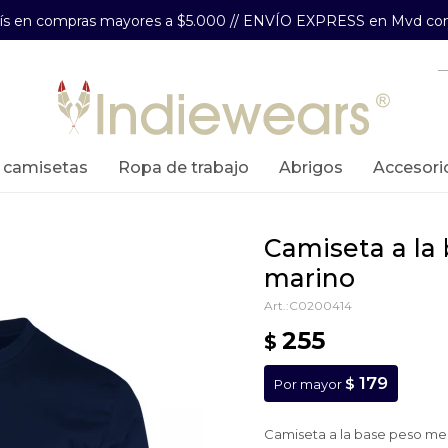
aís en compras mayores a $5.000 // ENVÍO EXPRESS en Mvd com
y camisetas
ropa de trabajo
abrigos
accesori
camiseta a la base peso medio - azul
marino
C0200414
255
$
179
$
Por mayor
Camiseta a la base peso me