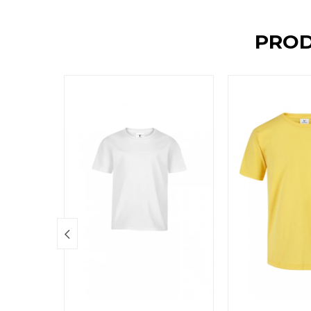
PROD
