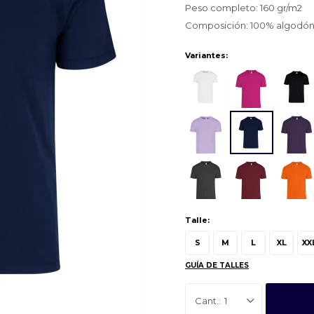
Peso completo: 160 gr/m2
Composición: 100% algodó
Variantes:
Talle:
S
M
L
XL
XX
GUÍA DE TALLES
1