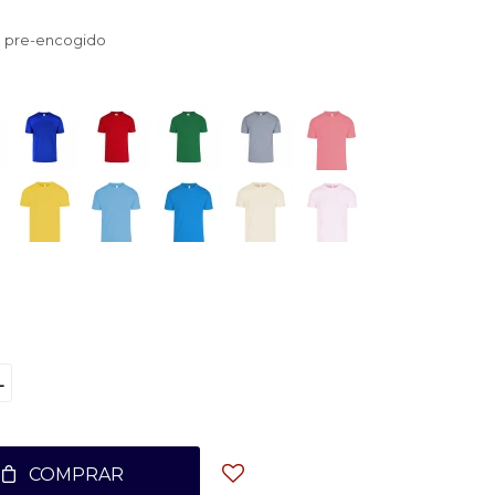
n pre-encogido
L
COMPRAR