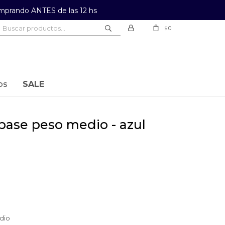
prando ANTES de las 12 hs
0
$
os
SALE
dio