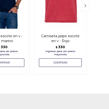

escote en v -
Camiseta jaspe escote
Camis
l marino
en v - Rojo
d
330
330
$