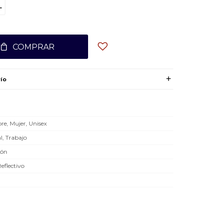
L
COMPRAR
ío
e, Mujer, Unisex
l, Trabajo
dón
Reflectivo