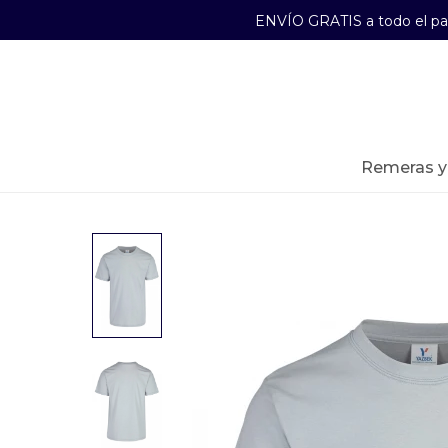
ENVÍO GRATIS a todo el p
29241489
Lunes a Viernes de 09:00 a 17:30
remeras 