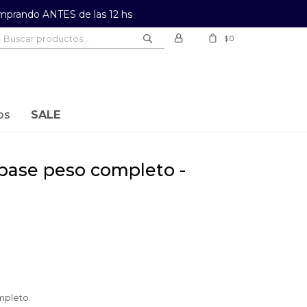
prando ANTES de las 12 hs
0
$
os
SALE
mpleto.