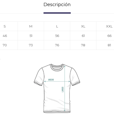
Descripción
S
M
L
XL
XXL
46
51
56
61
66
70
73
76
78
81
.