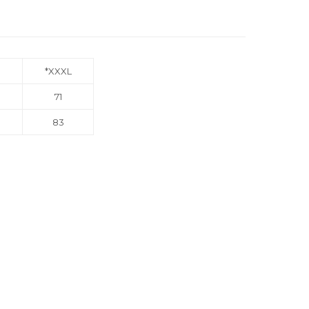
*XXXL
71
83