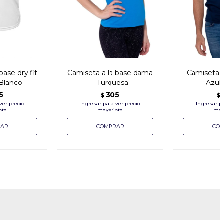
base dry fit
Camiseta a la base dama
Camiseta 
 Blanco
- Turquesa
Azu
5
305
$
$