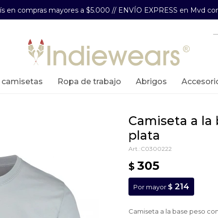
aís en compras mayores a $5.000 // ENVÍO EXPRESS en Mvd com
y camisetas
ropa de trabajo
abrigos
accesori
camiseta a la base peso completo -
plata
C0300222
305
$
214
$
Por mayor
Camiseta a la base peso co