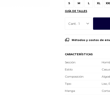
S
M
L
XL
XX
GUÍA DE TALLES
1
Métodos y costos de env
CARACTERÍSTICAS
Sección
Hombr
Estilo
Casua
Composición
Algo
Tipo
Liso, 
Manga
Corta