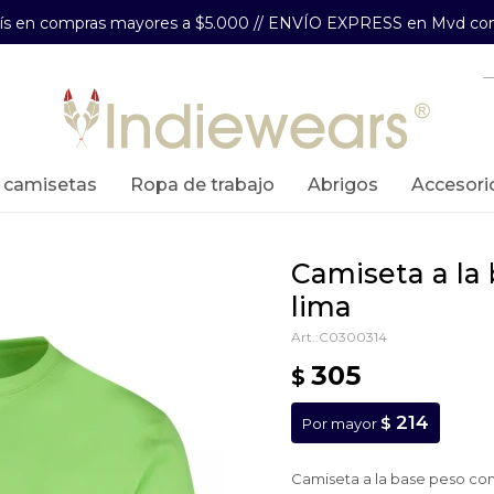
aís en compras mayores a $5.000 // ENVÍO EXPRESS en Mvd com
y camisetas
ropa de trabajo
abrigos
accesori
camiseta a la base peso completo -
lima
C0300314
305
$
214
$
Por mayor
Camiseta a la base peso co