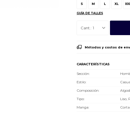
S
M
L
XL
XX
GUÍA DE TALLES
1
Métodos y costos de env
CARACTERÍSTICAS
Sección
Hombr
Estilo
Casua
Composición
Algo
Tipo
Liso, 
Manga
Corta