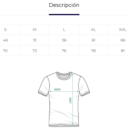
Descripción
S
M
L
XL
XXL
46
51
56
61
66
70
73
76
78
81
.