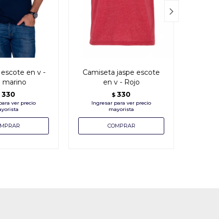

escote en v -
Camiseta jaspe escote
Camis
l marino
en v - Rojo
d
330
330
$