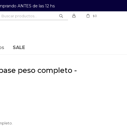
prando ANTES de las 12 hs
0
$
os
SALE
mpleto.