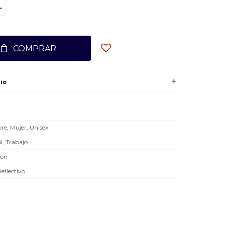
L
COMPRAR
ío
e, Mujer, Unisex
l, Trabajo
dón
Reflectivo