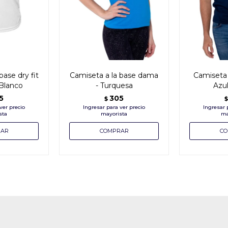
base dry fit
Camiseta a la base dama
Camiseta 
 Blanco
- Turquesa
Azu
5
305
$
$