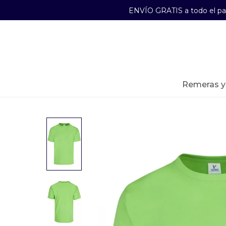
ENVÍO GRATIS a todo el p
29241489
Lunes a Viernes de 09:00 a 17:30
remeras 