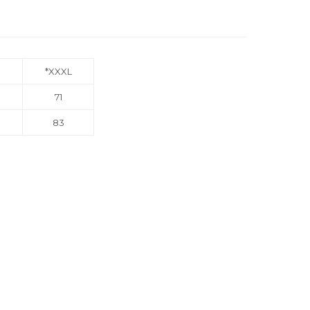
*XXXL
71
83