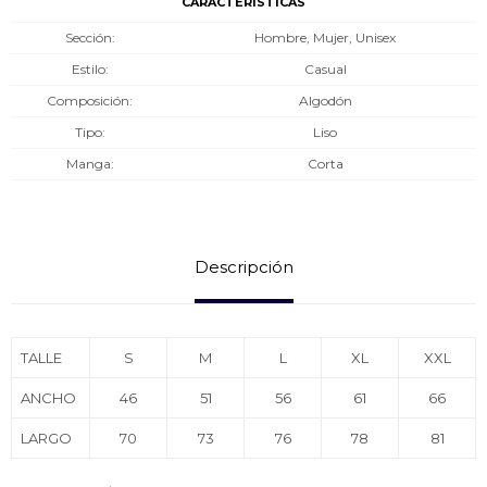
CARACTERÍSTICAS
Sección
Hombre, Mujer, Unisex
Estilo
Casual
Composición
Algodón
Tipo
Liso
Manga
Corta
Descripción
TALLE
S
M
L
XL
XXL
ANCHO
46
51
56
61
66
LARGO
70
73
76
78
81