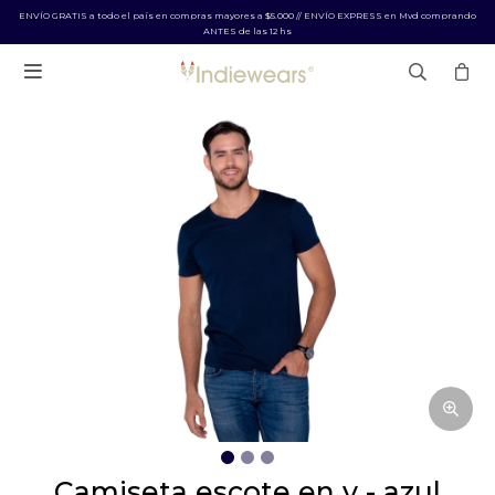
ENVÍO GRATIS a todo el país en compras mayores a $5.000 // ENVÍO EXPRESS en Mvd comprando
ANTES de las 12 hs

camiseta escote en v - azul