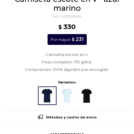
marino
C03060414
330
$
231
$
Por mayor
Camiseta escote en v.
Peso completo: 170 gr/m2.
Composición: 100% algodón pre-encogido.
Variantes:
Métodos y costos de envío