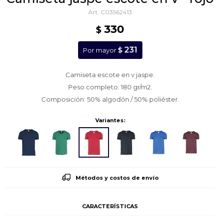
C03562413
330
$
231
$
Por mayor
Camiseta escote en v jaspe.
Peso completo: 180 gr/m2.
Composición: 50% algodón / 50% poliéster.
Variantes:
Métodos y costos de envío
CARACTERÍSTICAS