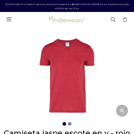
ENVÍO GRATIS a todo el país en compras mayores a $5.000 // ENVÍO EXPRESS en Mvd comprando
ANTES de las 12 hs

camiseta jaspe escote en v - rojo