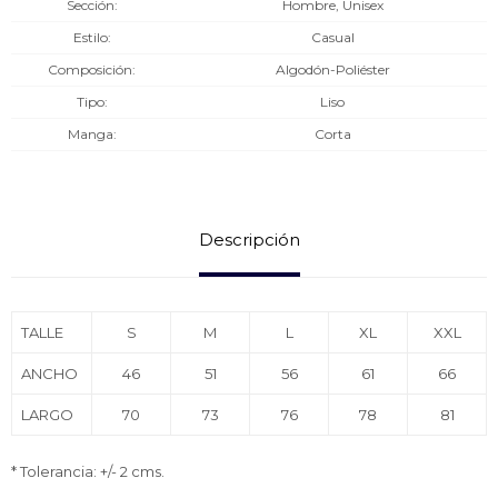
Sección
Hombre, Unisex
Estilo
Casual
Composición
Algodón-Poliéster
Tipo
Liso
Manga
Corta
Descripción
TALLE
S
M
L
XL
XXL
ANCHO
46
51
56
61
66
LARGO
70
73
76
78
81
* Tolerancia: +/- 2 cms.