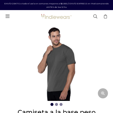
ENVÍO GRATIS a todo el país en compras mayores a $5.000 // ENVÍO EXPRESS en Mvd comprando
ANTES de las 12 hs

camiseta a la base peso