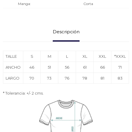
Manga
Corta
Descripción
TALLE
S
M
L
XL
XXL
*XXXL
ANCHO
46
51
56
61
66
71
LARGO
70
73
76
78
81
83
* Tolerancia: +/- 2 cms.