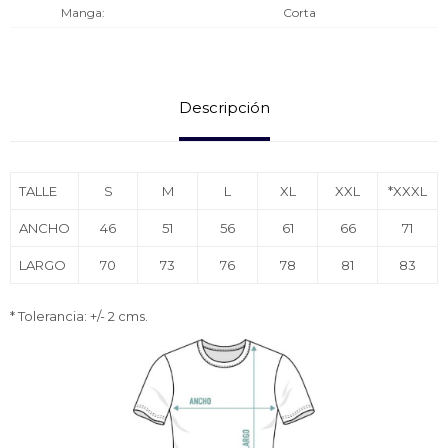
Manga
Corta
Descripción
TALLE
S
M
L
XL
XXL
*XXXL
ANCHO
46
51
56
61
66
71
LARGO
70
73
76
78
81
83
* Tolerancia: +/- 2 cms.