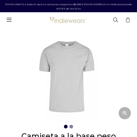
ENVÍO GRATIS a todo el país en compras mayores a $5.000 // ENVÍO EXPRESS en Mvd comprando
ANTES de las 12 hs

camiseta a la base peso