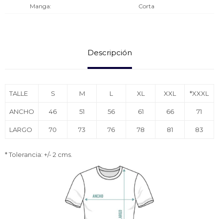
Manga
Corta
Descripción
TALLE
S
M
L
XL
XXL
*XXXL
ANCHO
46
51
56
61
66
71
LARGO
70
73
76
78
81
83
* Tolerancia: +/- 2 cms.