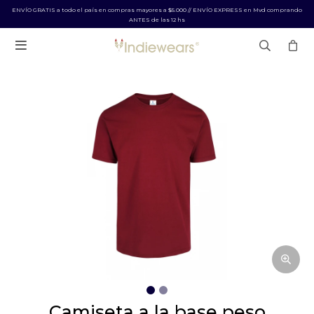
ENVÍO GRATIS a todo el país en compras mayores a $5.000 // ENVÍO EXPRESS en Mvd comprando
ANTES de las 12 hs

camiseta a la base peso