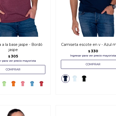
 a la base jaspe - Bordó
Camiseta escote en v - Azul m
jaspe
330
$
305
$