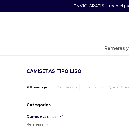
ENVÍO GRATIS a todo el p
29241489
Lunes a Viernes de 09:00 a 17:30
remeras 
CAMISETAS TIPO LISO
Quitar filtro
Filtrando por:
Camisetas
Tipo:
Liso
Categorías
Camisetas
(24)
Remeras
(7)