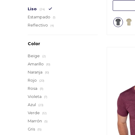
Liso
(24)
Estampado
(1)
Reflectivo
(4)
Color
Beige
(2)
Amarillo
(10)
Naranja
(10)
Rojo
(20)
Rosa
(11)
Violeta
(7)
Azul
(23)
Verde
(12)
Marrón
(5)
Gris
(15)