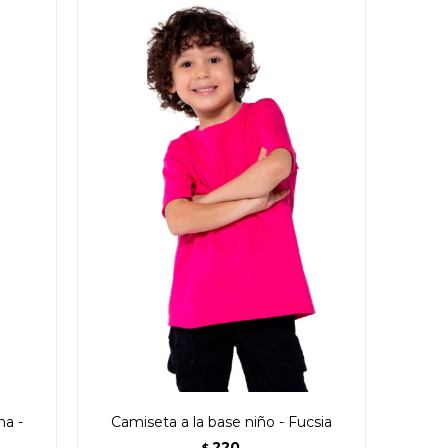
ma -
Camiseta a la base niño - Fucsia
220
$