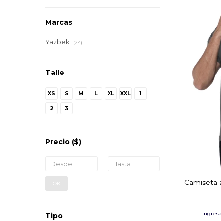
Marcas
Yazbek
(24)
Talle
XS
S
M
L
XL
XXL
1
2
3
Precio
($)
Camiseta a
OK
Tipo