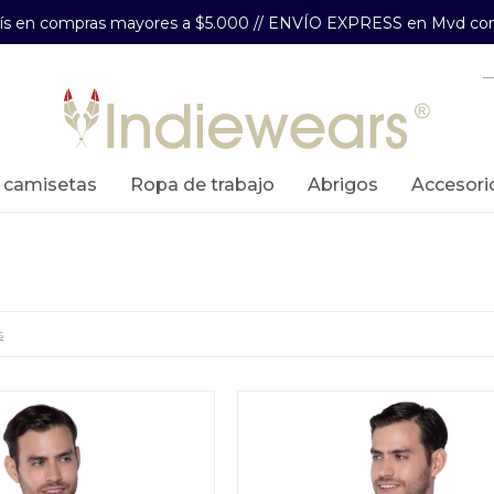
aís en compras mayores a $5.000 // ENVÍO EXPRESS en Mvd com
y camisetas
ropa de trabajo
abrigos
accesori
s