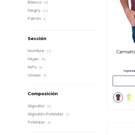
Blanco
(19)
Negro
(22)
Patrón
(1)
Sección
Hombre
Camiseta
(12)
Mujer
(18)
Niño
(8)
Unisex
(11)
Composición
Algodón
(13)
Algodón-Poliéster
(7)
Poliéster
(6)