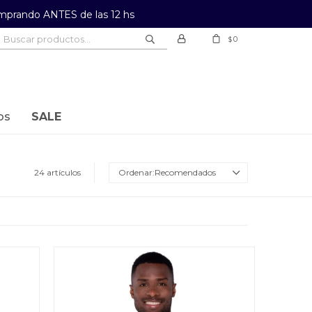
prando ANTES de las 12 hs
0
$
os
SALE
24 artículos
Recomendados