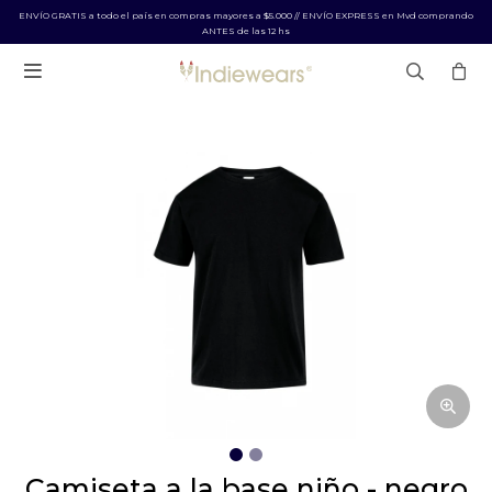
ENVÍO GRATIS a todo el país en compras mayores a $5.000 // ENVÍO EXPRESS en Mvd comprando
ANTES de las 12 hs

camiseta a la base niño - negro