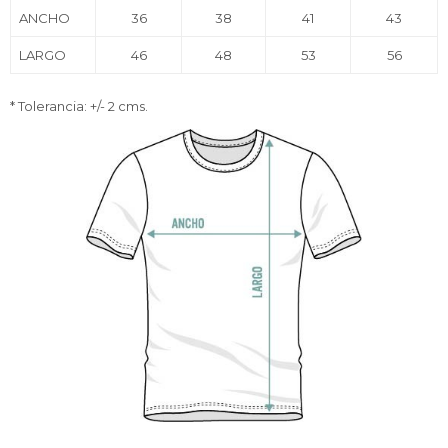
ANCHO
36
38
41
43
LARGO
46
48
53
56
* Tolerancia: +/- 2 cms.