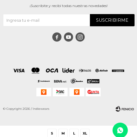
¡Suscribite y recibí todas nuestras novedades!
SUSCRIBIRME



© Copyright 2026 / Indiewears
S
M
L
XL