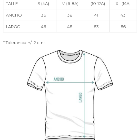
TALLE
S (4A)
M (6-8A)
L (10-12A)
XL (14A)
ANCHO
36
38
41
43
LARGO
46
48
53
56
* Tolerancia: +/- 2 cms.