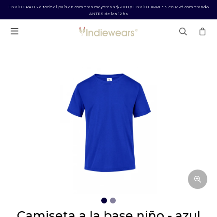
ENVÍO GRATIS a todo el país en compras mayores a $5.000 // ENVÍO EXPRESS en Mvd comprando
ANTES de las 12 hs

camiseta a la base niño - azul