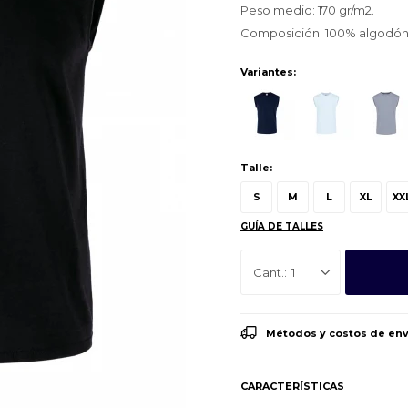
Peso medio: 170 gr/m2.
Composición: 100% algodón
Variantes:
Talle:
S
M
L
XL
XX
GUÍA DE TALLES
1
Métodos y costos de env
CARACTERÍSTICAS