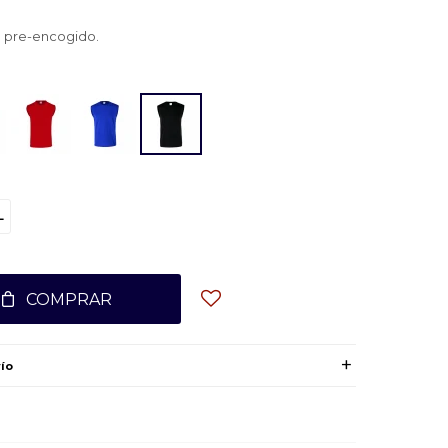
 pre-encogido.
L
COMPRAR
ío