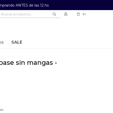
prando ANTES de las 12 hs
0
$
os
SALE
as.