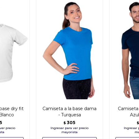
base dry fit
Camiseta a la base dama
Camiseta 
 Blanco
- Turquesa
Azu
5
305
$
$