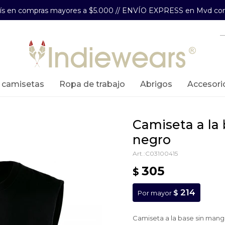
aís en compras mayores a $5.000 // ENVÍO EXPRESS en Mvd com
y camisetas
ropa de trabajo
abrigos
accesori
camiseta a la base sin mangas -
negro
C03100415
305
$
214
$
Por mayor
Camiseta a la base sin mang