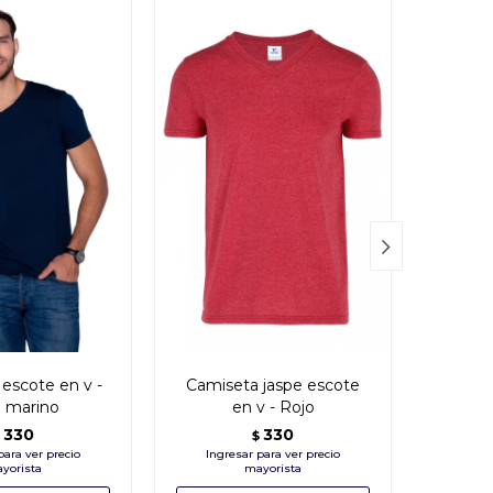

escote en v -
Camiseta jaspe escote
Camis
l marino
en v - Rojo
d
330
330
$