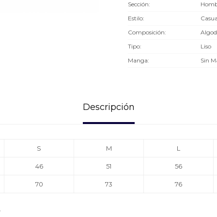
Sección
Hombr
Estilo
Casua
Composición
Algo
Tipo
Liso
Manga
Sin 
Descripción
S
M
L
46
51
56
70
73
76
.