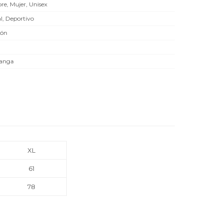
e, Mujer, Unisex
l, Deportivo
dón
Manga
XL
61
78