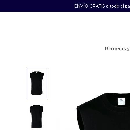
ENVÍO GRATIS a todo el p
29241489
Lunes a Viernes de 09:00 a 17:30
remeras 