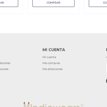
MI CUENTA
r
Mi cuenta
diciones
Mis compras
ciones
Mis direcciones