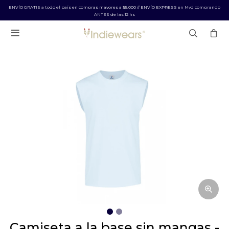
ENVÍO GRATIS a todo el país en compras mayores a $5.000 // ENVÍO EXPRESS en Mvd comprando
ANTES de las 12 hs

camiseta a la base sin mangas -