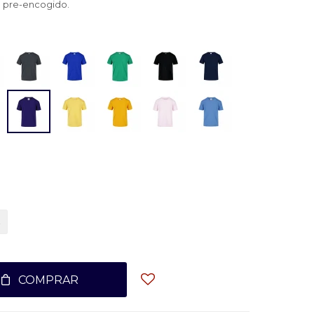
 pre-encogido.
COMPRAR