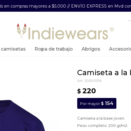
aís en compras mayores a $5.000 // ENVÍO EXPRESS en Mvd com
y camisetas
ropa de trabajo
abrigos
accesori
camiseta a l
J0300316
220
$
154
$
Por mayor
Camiseta a la base joven.
Peso completo: 200 gr/m2.