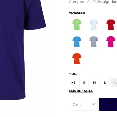
Composición: 100% algodón
Variantes:
Talle:
XS
S
M
L
XL
GUÍA DE TALLES
1