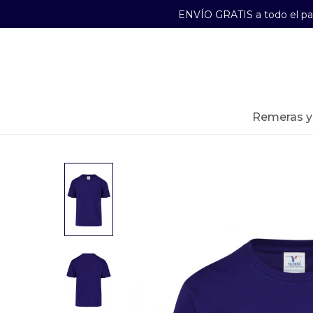
ENVÍO GRATIS a todo el p
29241489
Lunes a Viernes de 09:00 a 17:30
remeras 