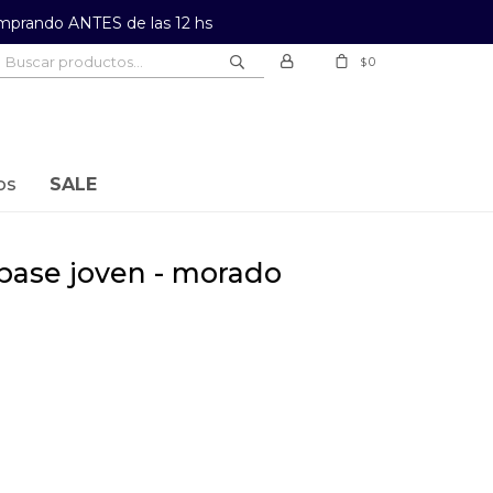
prando ANTES de las 12 hs
0
$
os
SALE
a base joven - morado