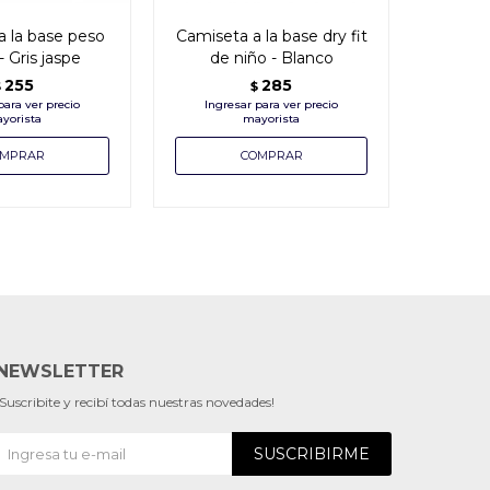
a la base peso
Camiseta a la base dry fit
Camise
 Gris jaspe
de niño - Blanco
-
255
285
$
$
NEWSLETTER
¡Suscribite y recibí todas nuestras novedades!
SUSCRIBIRME