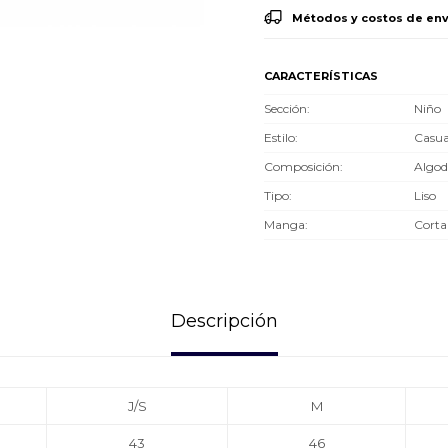
Métodos y costos de env
CARACTERÍSTICAS
Sección
Niño
Estilo
Casua
Composición
Algo
Tipo
Liso
Manga
Corta
Descripción
J/S
M
43
46