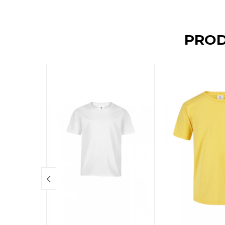
PROD
