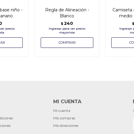
base niño -
Regla de Alineación -
Camiseta 
canario
Blanco
medio -
0
240
$
MI CUENTA
r
Mi cuenta
diciones
Mis compras
ciones
Mis direcciones