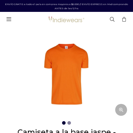
ENVÍO GRATIS a todo el país en compras mayores a $5.000 // ENVÍO EXPRESS en Mvd comprando
ANTES de las 12 hs

camiseta a la base jaspe -