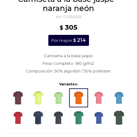
naranja neón
C0250352
305
$
214
$
Por mayor
Camiseta a la base jaspe.
Peso completo: 180 gr/m2.
Composición: 50% algodón / 50% poliéster.
Variantes: