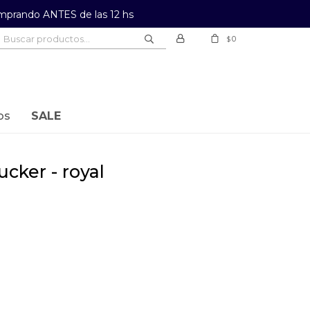
prando ANTES de las 12 hs
0
$
os
SALE
rucker - royal