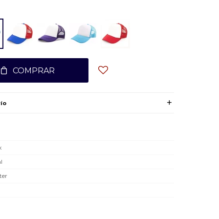
COMPRAR
ío
x
l
ter