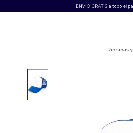
ENVÍO GRATIS a todo el p
29241489
Lunes a Viernes de 09:00 a 17:30
remeras 