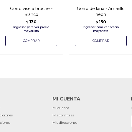
Gorro visera broche -
Gorro de lana - Amarillo
Blanco
neón
130
150
$
$
MI CUENTA
r
Mi cuenta
diciones
Mis compras
ciones
Mis direcciones