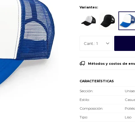
Variantes:
1
Métodos y costos de env
CARACTERÍSTICAS
Sección
Unise
Estilo
Casua
Composición
Poliés
Tipo
Liso