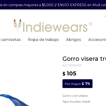
aís en compras mayores a $5.000 // ENVÍO EXPRESS en Mvd com
y camisetas
ropa de trabajo
abrigos
accesori
gorro visera t
F0102421
105
$
74
$
Por mayor
Gorro con visera
Tipo trucker mesh