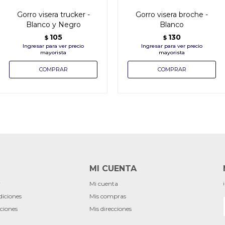
Gorro visera trucker -
Gorro visera broche -
Blanco y Negro
Blanco
105
130
$
$
MI CUENTA
r
Mi cuenta
diciones
Mis compras
ciones
Mis direcciones