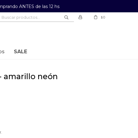
prando ANTES de las 12 hs
0
$
os
SALE
 - amarillo neón
r.