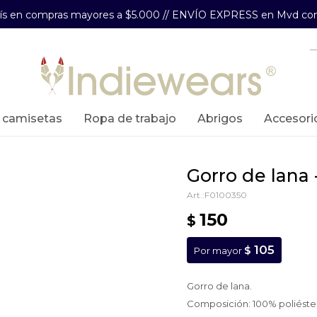
aís en compras mayores a $5.000 // ENVÍO EXPRESS en Mvd com
y camisetas
ropa de trabajo
abrigos
accesori
gorro de lana
F0100350
150
$
105
$
Por mayor
Gorro de lana.
Composición: 100% poliéste