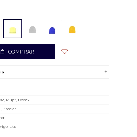
COMPRAR
ío
e, Mujer, Unisex
l, Escolar
ter
rigo, Liso