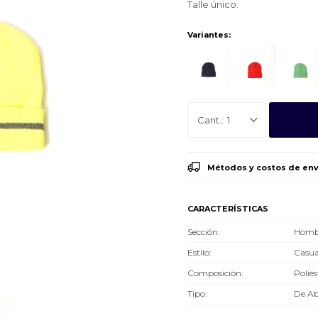
Talle único.
Variantes:
1
Métodos y costos de env
CARACTERÍSTICAS
Sección
Hombr
Estilo
Casua
Composición
Poliés
Tipo
De Ab