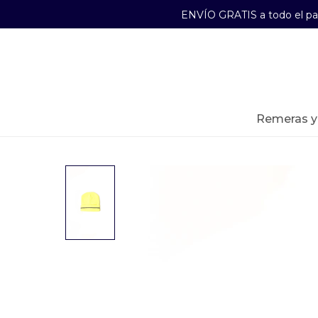
ENVÍO GRATIS a todo el p
29241489
Lunes a Viernes de 09:00 a 17:30
remeras 