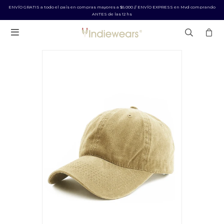
ENVÍO GRATIS a todo el país en compras mayores a $5.000 // ENVÍO EXPRESS en Mvd comprando
ANTES de las 12 hs
