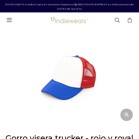
ENVÍO GRATIS a todo el país en compras mayores a $5.000 // ENVÍO EXPRESS en Mvd comprando
ANTES de las 12 hs

gorro visera trucker - rojo y royal