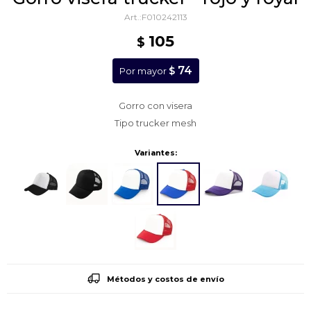
F010242113
105
$
74
$
Por mayor
Gorro con visera
Tipo trucker mesh
Variantes:
Métodos y costos de envío