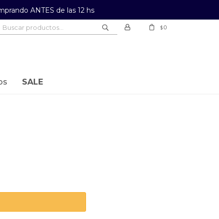
prando ANTES de las 12 hs
0
$
os
SALE
a