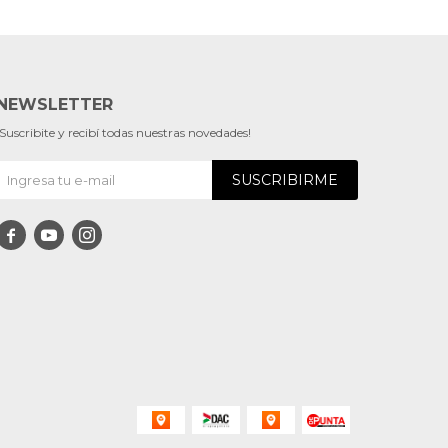
NEWSLETTER
¡Suscribite y recibí todas nuestras novedades!
SUSCRIBIRME


