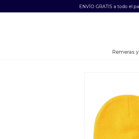
ENVÍO GRATIS a todo el p
29241489
Lunes a Viernes de 09:00 a 17:30
remeras 