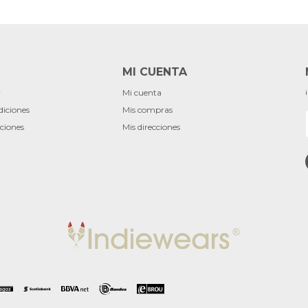
MI CUENTA
r
Mi cuenta
diciones
Mis compras
ciones
Mis direcciones