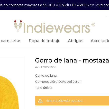
aís en compras mayores a $5.000 // ENVÍO EXPRESS en Mvd com
y camisetas
ropa de trabajo
abrigos
accesori
gorro de lana - mostaz
F0100300
Gorro de lana.
Composición: 100% poliéster.
Talle único.
Este artículo está agotado.