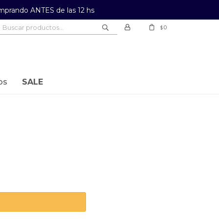
prando ANTES de las 12 hs
0
$
os
SALE