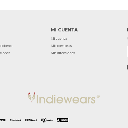
MI CUENTA
r
Mi cuenta
diciones
Mis compras
ciones
Mis direcciones