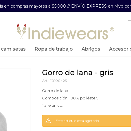
aís en compras mayores a $5.000 // ENVÍO EXPRESS en Mvd com
y camisetas
ropa de trabajo
abrigos
accesori
gorro de lana - gris
F0100423
Gorro de lana.
Composición: 100% poliéster.
Talle único.
Este artículo está agotado.