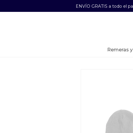
ENVÍO GRATIS a todo el p
29241489
Lunes a Viernes de 09:00 a 17:30
remeras 