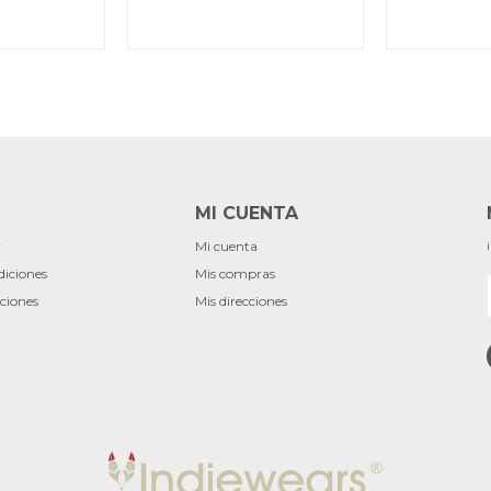
MI CUENTA
r
Mi cuenta
diciones
Mis compras
ciones
Mis direcciones