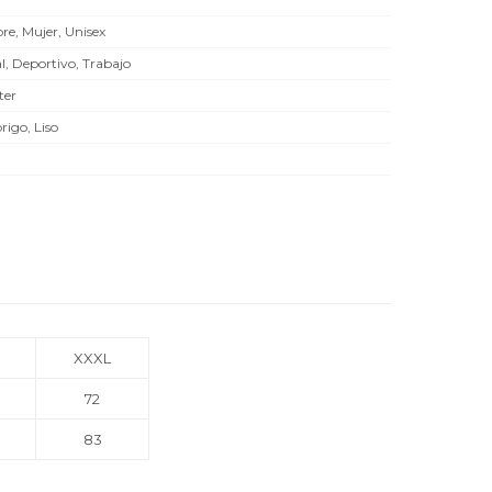
e, Mujer, Unisex
l, Deportivo, Trabajo
ter
rigo, Liso
XXXL
72
83