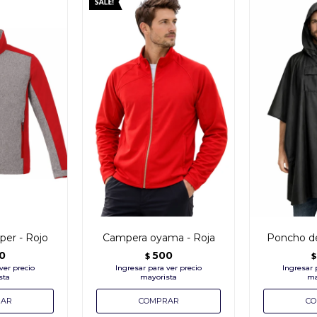
er - Rojo
Campera oyama - Roja
Poncho de
0
500
$
$