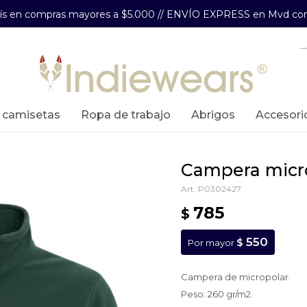
aís en compras mayores a $5.000 // ENVÍO EXPRESS en Mvd com
y camisetas
ropa de trabajo
abrigos
accesori
campera micr
P0302427
785
$
550
$
Por mayor
Campera de micropolar.
Peso: 260 gr/m2.