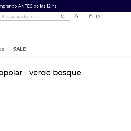
prando ANTES de las 12 hs
0
$
os
SALE
opolar - verde bosque