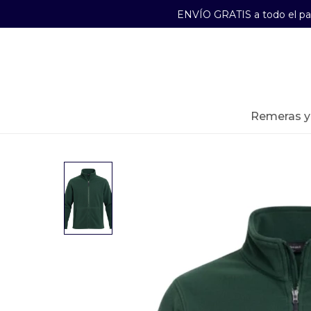
ENVÍO GRATIS a todo el p
29241489
Lunes a Viernes de 09:00 a 17:30
remeras 