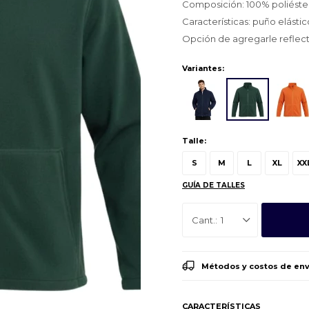
Composición: 100% poliéster
Características: puño elástic
Opción de agregarle reflect
Variantes:
Talle:
S
M
L
XL
XX
GUÍA DE TALLES
1
Métodos y costos de env
CARACTERÍSTICAS