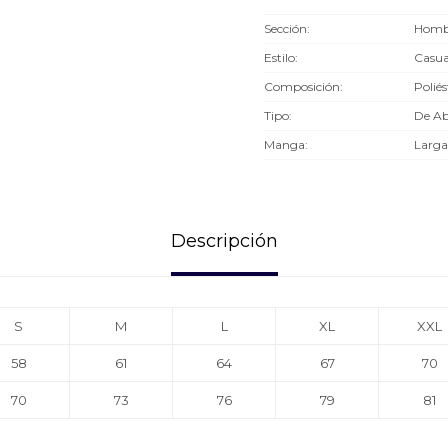
Sección
Hombr
Estilo
Casua
Composición
Poliés
Tipo
De Ab
Manga
Larga
Descripción
S
M
L
XL
XXL
58
61
64
67
70
70
73
76
79
81