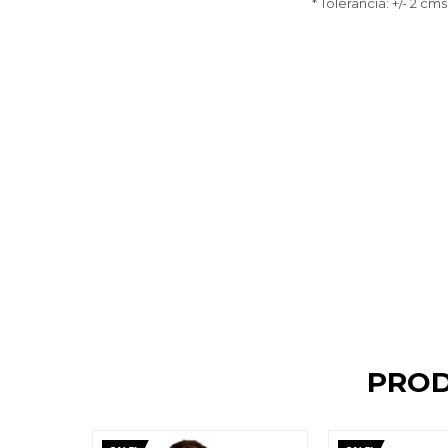
* Tolerancia: +/- 2 cms
PROD