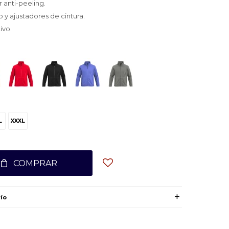
 anti-peeling.
o y ajustadores de cintura.
ivo.
L
XXXL
COMPRAR
ío