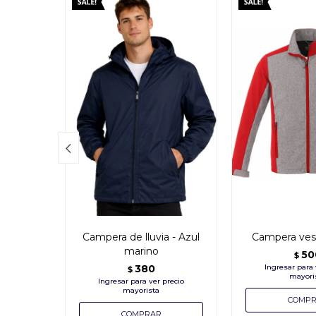

Campera de lluvia - Azul
Campera vesp
marino
50
$
380
$