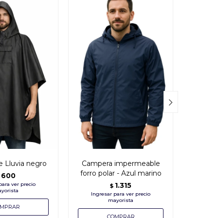

 Lluvia negro
Campera impermeable
Camper
forro polar - Azul marino
-
600
1.315
$