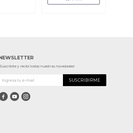
NEWSLETTER
¡Suscribite y recibí todas nuestras novedades!
SUSCRIBIRME


