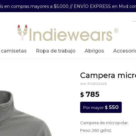
aís en compras mayores a $5.000 // ENVÍO EXPRESS en Mvd com
y camisetas
ropa de trabajo
abrigos
accesori
campera micr
P0302423
785
$
550
$
Por mayor
Campera de micropolar.
Peso: 260 gr/m2.