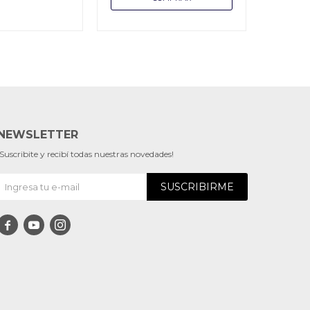
NEWSLETTER
¡Suscribite y recibí todas nuestras novedades!
SUSCRIBIRME


