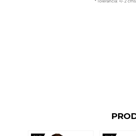
* Tolerancia: +/- 2 cms
PROD