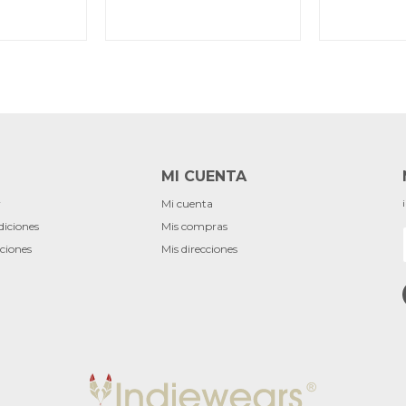
MI CUENTA
r
Mi cuenta
diciones
Mis compras
ciones
Mis direcciones