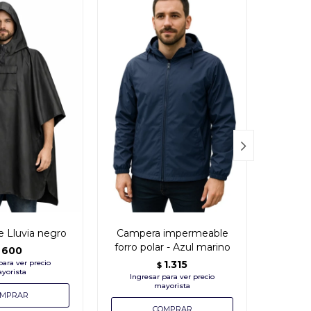

 Lluvia negro
Campera impermeable
Camper
forro polar - Azul marino
-
600
1.315
$