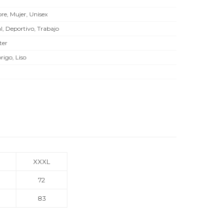
e, Mujer, Unisex
l, Deportivo, Trabajo
ter
rigo, Liso
XXXL
72
83