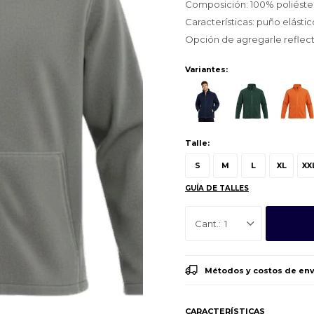
Composición: 100% poliéster
Características: puño elástic
Opción de agregarle reflect
Variantes:
Talle:
S
M
L
XL
XX
GUÍA DE TALLES
1
Métodos y costos de env
CARACTERÍSTICAS