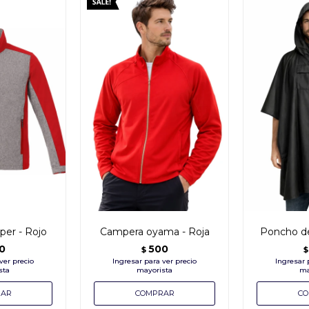
er - Rojo
Campera oyama - Roja
Poncho de
0
500
$
$