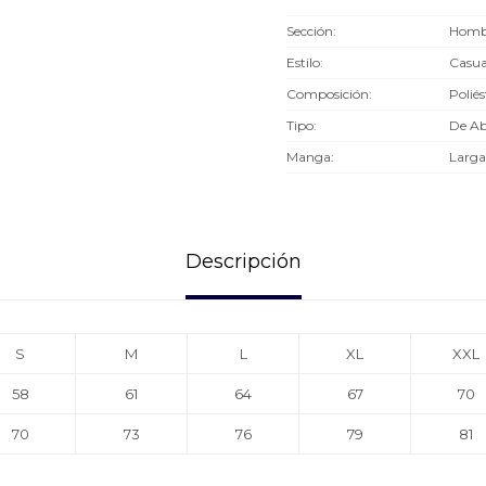
Sección
Hombr
Estilo
Casua
Composición
Poliés
Tipo
De Ab
Manga
Larga
Descripción
S
M
L
XL
XXL
58
61
64
67
70
70
73
76
79
81