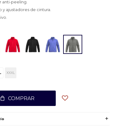
 anti-peeling.
o y ajustadores de cintura.
ivo.
L
XXXL
COMPRAR
ío