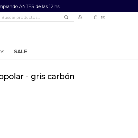
prando ANTES de las 12 hs
0
$
os
SALE
opolar - gris carbón