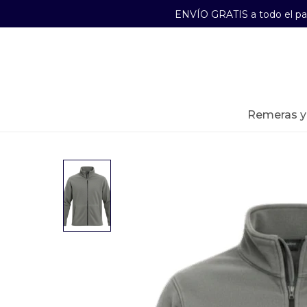
ENVÍO GRATIS a todo el p
29241489
Lunes a Viernes de 09:00 a 17:30
remeras 