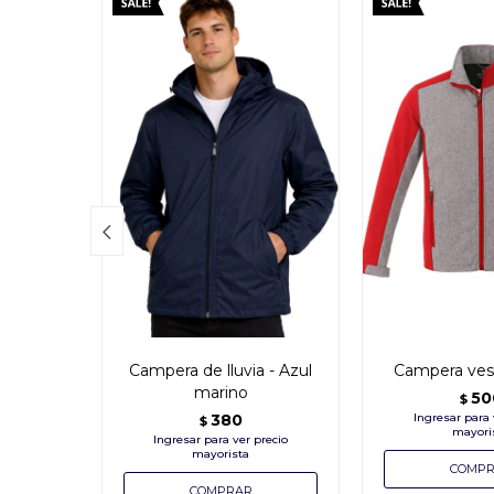

Campera de lluvia - Azul
Campera vesp
marino
50
$
380
$