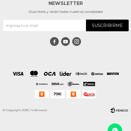
NEWSLETTER
¡Suscribite y recibí todas nuestras novedades!
SUSCRIBIRME



© Copyright 2026 / Indiewears