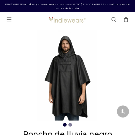
ENVÍO GRATIS a todo el país en compras mayores a $5.000 // ENVÍO EXPRESS en Mvd comprando
ANTES de las 12 hs

poncho de lluvia negro