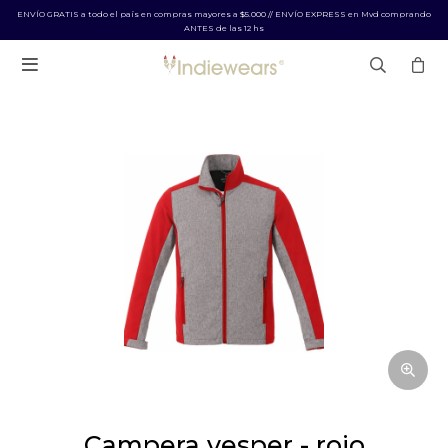
ENVÍO GRATIS a todo el país en compras mayores a $5.000 // ENVÍO EXPRESS en Mvd comprando
ANTES de las 12 hs

campera vesper - rojo