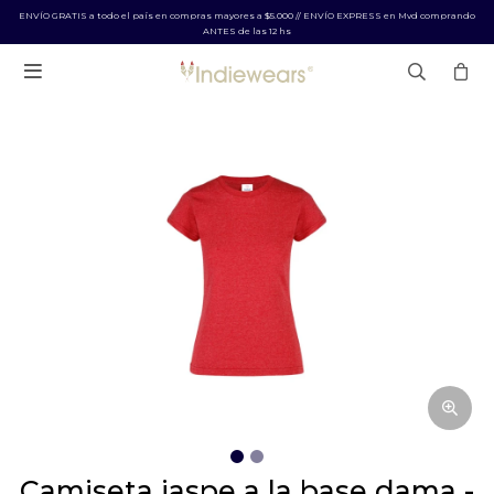
ENVÍO GRATIS a todo el país en compras mayores a $5.000 // ENVÍO EXPRESS en Mvd comprando
ANTES de las 12 hs

camiseta jaspe a la base dama -