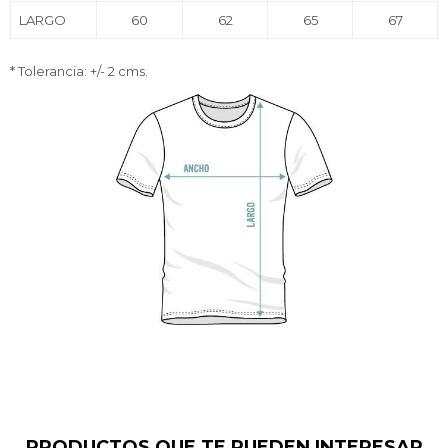
LARGO
60
62
65
67
* Tolerancia: +/- 2 cms.
PRODUCTOS QUE TE PUEDEN INTERESAR