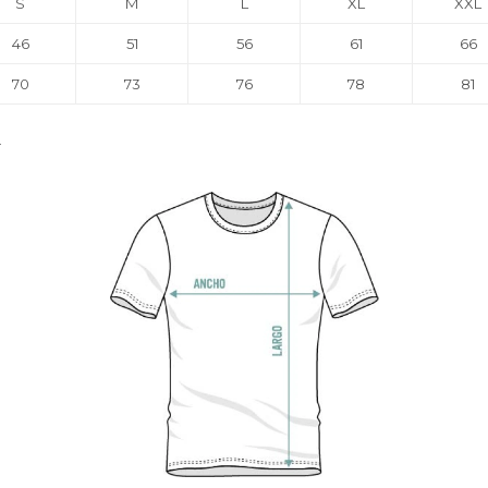
S
M
L
XL
XXL
46
51
56
61
66
70
73
76
78
81
.