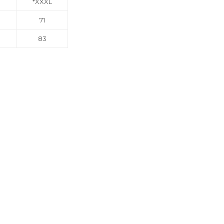
*XXXL
71
83