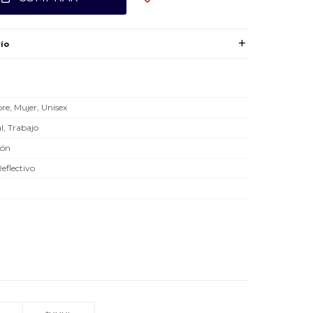
ío
e, Mujer, Unisex
l, Trabajo
dón
Reflectivo