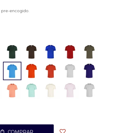
 pre-encogido.
COMPRAR