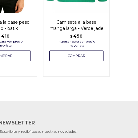
a la base peso
Camiseta a la base
Camise
o - batik
manga larga - Verde jade
manga 
410
450
$
$
NEWSLETTER
¡Suscribite y recibí todas nuestras novedades!