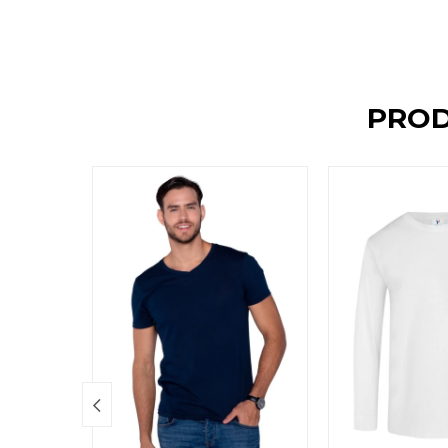
PROD
