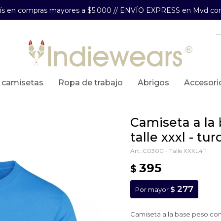
aís en compras mayores a $5.000 // ENVÍO EXPRESS en Mvd com
y camisetas
ropa de trabajo
abrigos
accesori
camiseta a la base peso completo -
talle xxxl - tu
C0300 - Talle XXXL411
395
$
277
$
Por mayor
Camiseta a la base peso co