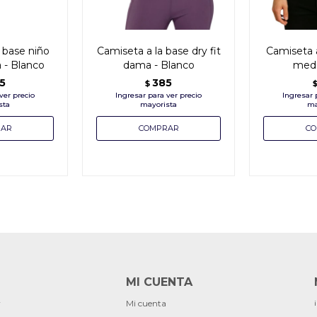
 base niño
Camiseta a la base dry fit
Camiseta 
 - Blanco
dama - Blanco
medi
5
385
$
MI CUENTA
r
Mi cuenta