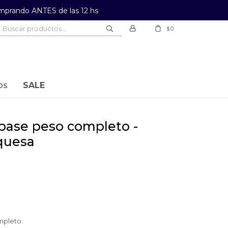
prando ANTES de las 12 hs
0
$
os
SALE
rquesa
mpleto.