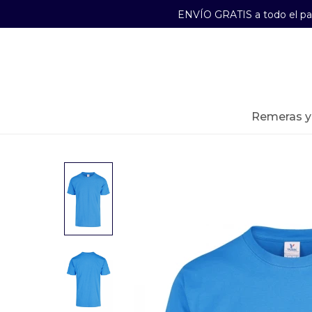
ENVÍO GRATIS a todo el p
29241489
Lunes a Viernes de 09:00 a 17:30
remeras 