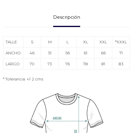
Descripción
TALLE
S
M
L
XL
XXL
*XXXL
ANCHO
46
51
56
61
66
71
LARGO
70
73
76
78
81
83
* Tolerancia: +/- 2 cms.