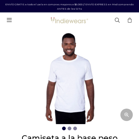
ENVÍO GRATIS a todo el país en compras mayores a $5.000 // ENVÍO EXPRESS en Mvd comprando
ANTES de las 12 hs

camiseta a la base peso