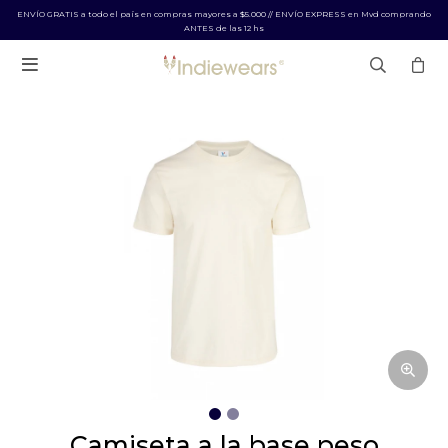
ENVÍO GRATIS a todo el país en compras mayores a $5.000 // ENVÍO EXPRESS en Mvd comprando
ANTES de las 12 hs

camiseta a la base peso