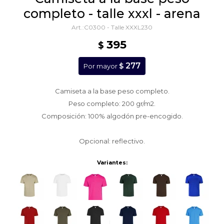
completo - talle xxxl - arena
C0300 - Talle XXXL230
395
$
277
$
Por mayor
Camiseta a la base peso completo.
Peso completo: 200 gr/m2.
Composición: 100% algodón pre-encogido.
Opcional: reflectivo.
Variantes: