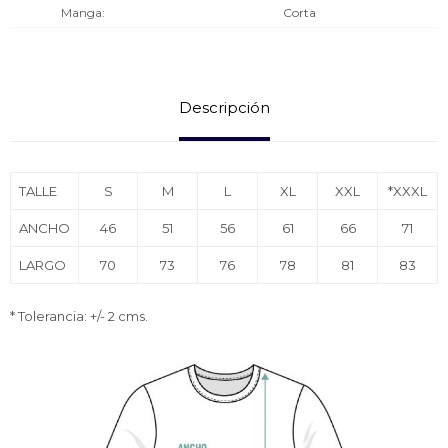
Manga
Corta
Descripción
TALLE
S
M
L
XL
XXL
*XXXL
ANCHO
46
51
56
61
66
71
LARGO
70
73
76
78
81
83
* Tolerancia: +/- 2 cms.