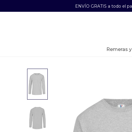
ENVÍO GRATIS a todo el p
29241489
Lunes a Viernes de 09:00 a 17:30
remeras 