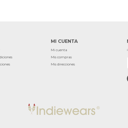
MI CUENTA
r
Mi cuenta
diciones
Mis compras
ciones
Mis direcciones