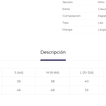
Sección
Niño
Estilo
Casua
Composición
Algo
Tipo
Liso
Manga
Larga
Descripción
S (4A)
M (6-8A)
L (10-12A)
36
38
40
46
48
53
.