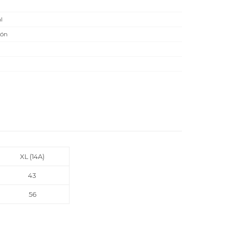
l
dón
XL (14A)
43
56