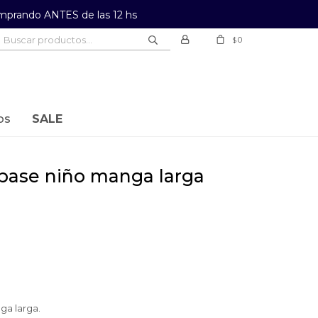
prando ANTES de las 12 hs
0
$
os
SALE
ga larga.