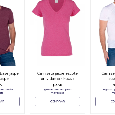
 base jaspe
Camiseta jaspe escote
Camiset
jaspe
en v dama - Fucsia
sub
5
330
$
$