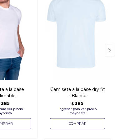

a a la base
Camiseta a la base dry fit
Cami
limable
- Blanco
su
385
385
$