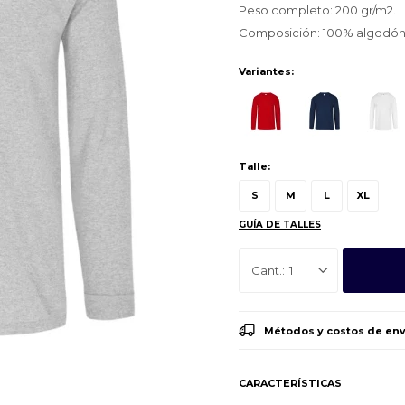
Peso completo: 200 gr/m2.
Composición: 100% algodón
Variantes:
Talle:
S
M
L
XL
GUÍA DE TALLES
1
Métodos y costos de env
CARACTERÍSTICAS