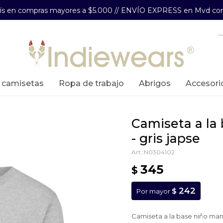
aís en compras mayores a $5.000 // ENVÍO EXPRESS en Mvd com
y camisetas
ropa de trabajo
abrigos
accesori
camiseta a la base niño manga larga
- gris japse
N0304102
345
$
242
$
Por mayor
Camiseta a la base niño man