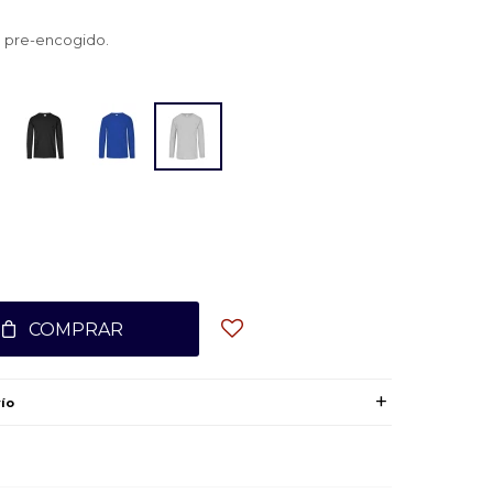
 pre-encogido.
COMPRAR
ío