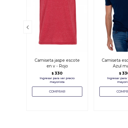

Camiseta jaspe escote
Camiseta esc
en v - Rojo
Azul ma
330
33
$
$