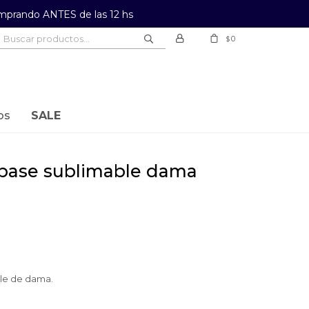
prando ANTES de las 12 hs
0
$
os
SALE
a base sublimable dama
ble de dama.