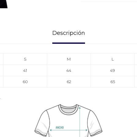
Descripción
S
M
L
41
44
49
60
62
65
.