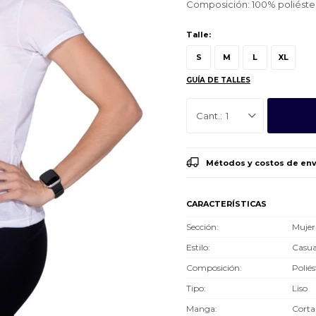
Composición: 100% poliéste
Talle:
S
M
L
XL
GUÍA DE TALLES
1
Métodos y costos de env
CARACTERÍSTICAS
Sección
Mujer
Estilo
Casua
Composición
Poliés
Tipo
Liso
Manga
Corta