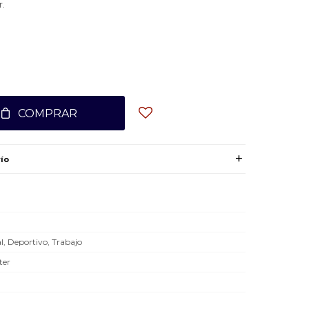
r.
COMPRAR
ío
l, Deportivo, Trabajo
ter