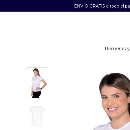
ENVÍO GRATIS a todo el p
29241489
Lunes a Viernes de 09:00 a 17:30
remeras 