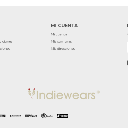
MI CUENTA
r
Mi cuenta
diciones
Mis compras
ciones
Mis direcciones