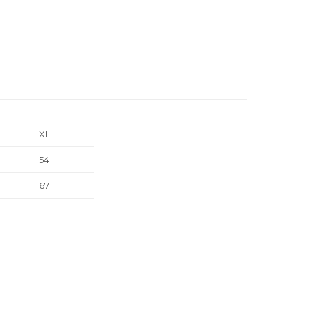
XL
54
67