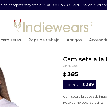
aís en compras mayores a $5.000 // ENVÍO EXPRESS en Mvd com
y camisetas
ropa de trabajo
abrigos
accesori
camiseta a l
D1300
385
$
289
$
Por mayor
Camiseta a la base sublima
Peso completo: 160 gr/m2.