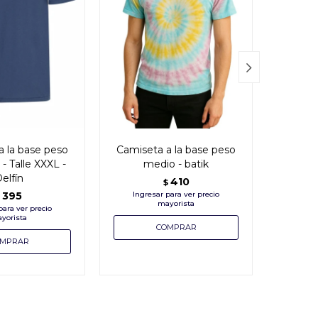

a la base peso
Camiseta a la base peso
Cami
- Talle XXXL -
medio - batik
manga l
elfín
410
$
395