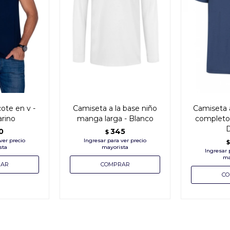
ote en v -
Camiseta a la base niño
Camiseta 
rino
manga larga - Blanco
completo 
D
0
345
$
$