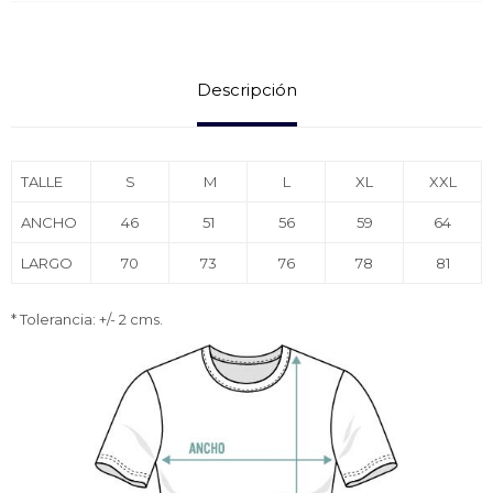
Descripción
TALLE
S
M
L
XL
XXL
ANCHO
46
51
56
59
64
LARGO
70
73
76
78
81
* Tolerancia: +/- 2 cms.