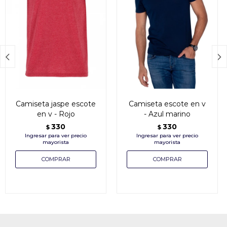


Camiseta jaspe escote
Camiseta escote en v
en v - Rojo
- Azul marino
330
330
$
$