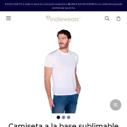
ENVÍO GRATIS a todo el país en compras mayores a $5.000 // ENVÍO EXPRESS en Mvd comprando
ANTES de las 12 hs

camiseta a la base sublimable