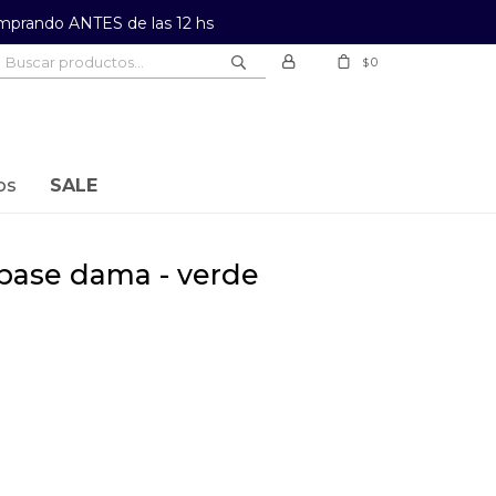
prando ANTES de las 12 hs
0
$
os
SALE