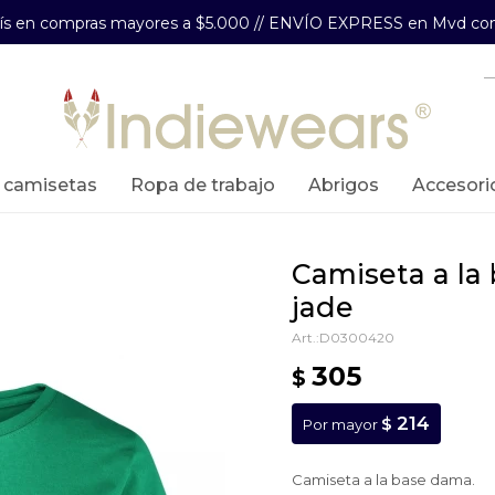
aís en compras mayores a $5.000 // ENVÍO EXPRESS en Mvd com
y camisetas
ropa de trabajo
abrigos
accesori
camiseta a la base dama - verde
jade
D0300420
305
$
214
$
Por mayor
Camiseta a la base dama.