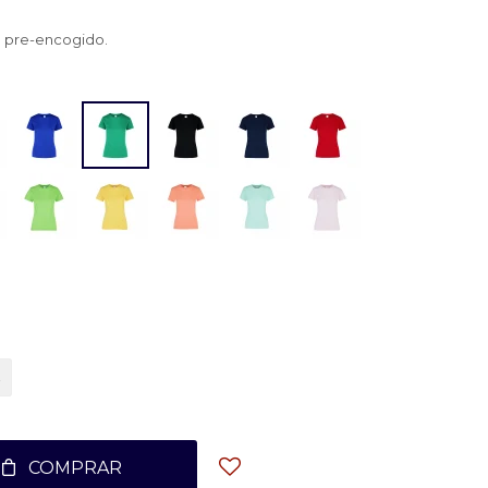
 pre-encogido.
COMPRAR