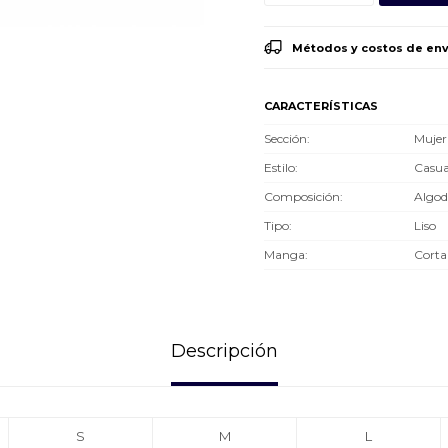
Métodos y costos de env
CARACTERÍSTICAS
Sección
Mujer
Estilo
Casua
Composición
Algo
Tipo
Liso
Manga
Corta
Descripción
S
M
L