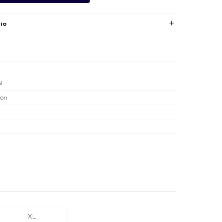
ío
l
dón
XL