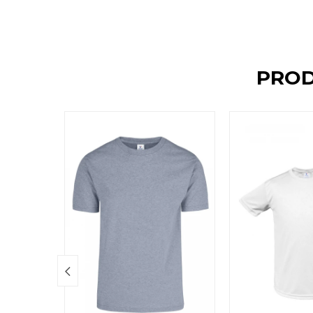
PROD
