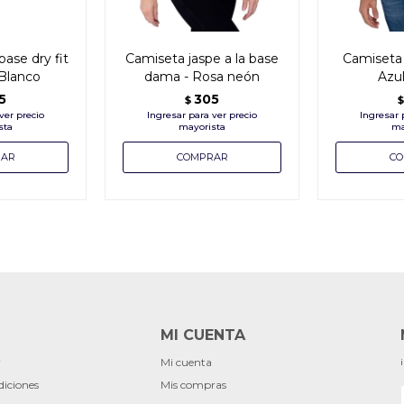
base dry fit
Camiseta jaspe a la base
Camiseta 
 Blanco
dama - Rosa neón
Azu
5
305
$
$
MI CUENTA
r
Mi cuenta
diciones
Mis compras