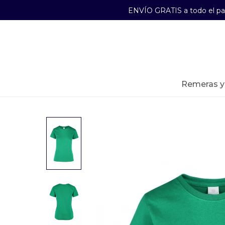
ENVÍO GRATIS a todo el p
29241489
Lunes a Viernes de 09:00 a 17:30
remeras 