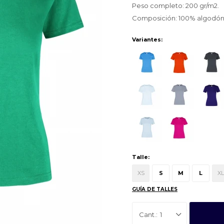
Peso completo: 200 gr/m2.
Composición: 100% algodón
Variantes:
Talle:
XS
S
M
L
XL
GUÍA DE TALLES
1