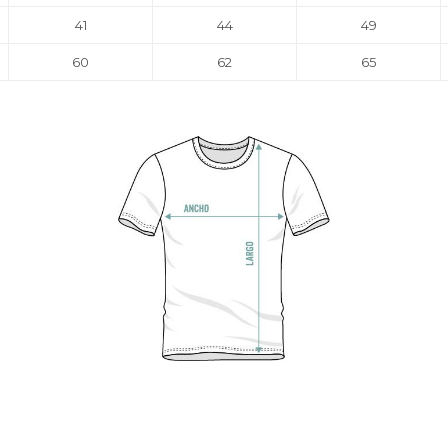
41
44
49
60
62
65