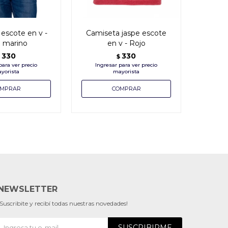
escote en v -
Camiseta jaspe escote
Camis
l marino
en v - Rojo
d
330
330
$
NEWSLETTER
¡Suscribite y recibí todas nuestras novedades!
SUSCRIBIRME