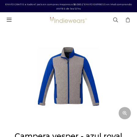
ENVÍO GRATIS a todo el país en compras mayores a $5.000 // ENVÍO EXPRESS en Mvd comprando
ANTES de las 12 hs

campera vesper - azul royal