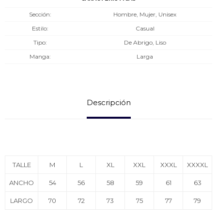
Sección
Hombre, Mujer, Unisex
Estilo
Casual
Tipo
De Abrigo, Liso
Manga
Larga
Descripción
TALLE
M
L
XL
XXL
XXXL
XXXXL
ANCHO
54
56
58
59
61
63
LARGO
70
72
73
75
77
79