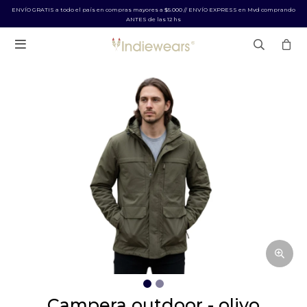
ENVÍO GRATIS a todo el país en compras mayores a $5.000 // ENVÍO EXPRESS en Mvd comprando
ANTES de las 12 hs

campera outdoor - olivo