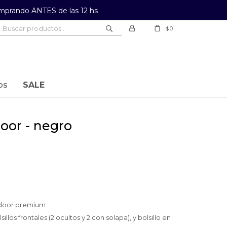
prando ANTES de las 12 hs
0
$
os
SALE
oor - negro
door premium.
llos frontales (2 ocultos y 2 con solapa), y bolsillo en