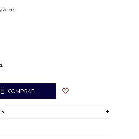
y velcro.
XL
COMPRAR
ío