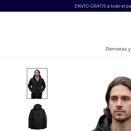
ENVÍO GRATIS a todo el p
29241489
Lunes a Viernes de 09:00 a 17:30
remeras 