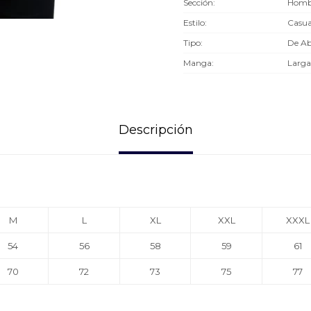
Sección
Hombr
Estilo
Casua
Tipo
De Ab
Manga
Larga
Descripción
M
L
XL
XXL
XXXL
54
56
58
59
61
70
72
73
75
77