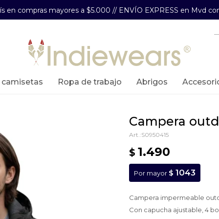
aís en compras mayores a $5.000 // ENVÍO EXPRESS en Mvd com
y camisetas
ropa de trabajo
abrigos
accesori
campera outd
S0950415
1.490
$
1043
$
Por mayor
Campera impermeable out
Con capucha ajustable, 4 bolsi