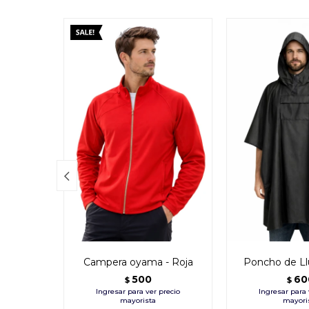

Campera oyama - Roja
Poncho de Ll
500
60
$
$