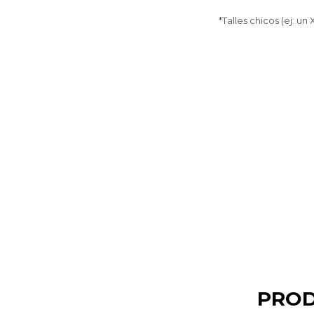
*Talles chicos (ej: u
PROD