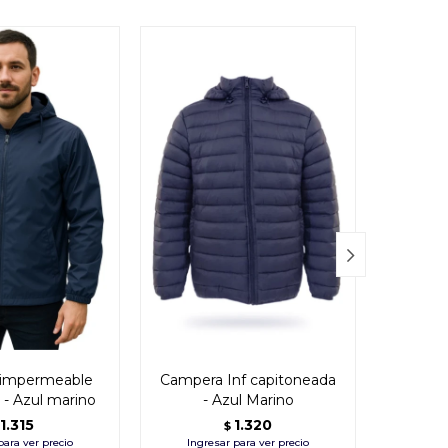

impermeable
Campera Inf capitoneada
Parka 
r - Azul marino
- Azul Marino
(
1.315
1.320
$