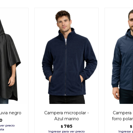
uvia negro
Campera micropolar -
Campera 
Azul marino
forro pola
0
785
$
$