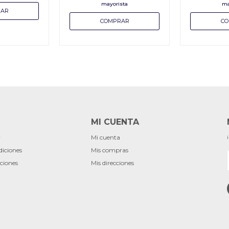
MI CUENTA
r
Mi cuenta
diciones
Mis compras
ciones
Mis direcciones