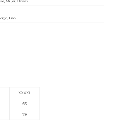
e, Mujer, Unisex
l
rigo, Liso
XXXXL
63
79