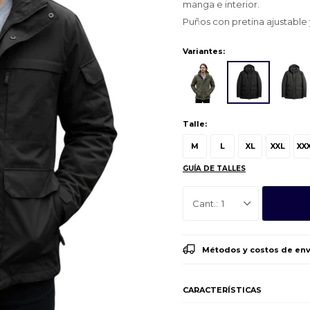
manga e interior.
Puños con pretina ajustable 
Variantes:
Talle:
M
L
XL
XXL
XX
GUÍA DE TALLES
1
Métodos y costos de env
CARACTERÍSTICAS