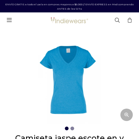
ENVÍO GRATIS a todo el país en compras mayores a $5.000 // ENVÍO EXPRESS en Mvd comprando
ANTES de las 12 hs

camiseta jaspe escote en v