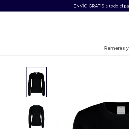
ENVÍO GRATIS a todo el p
29241489
Lunes a Viernes de 09:00 a 17:30
remeras 