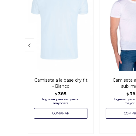

Camiseta a la base dry fit
Camiseta a
- Blanco
sublim
385
38
$
$