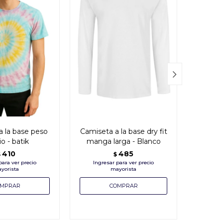

a la base peso
Camiseta a la base dry fit
Camiset
o - batik
manga larga - Blanco
mang
410
485
$
$