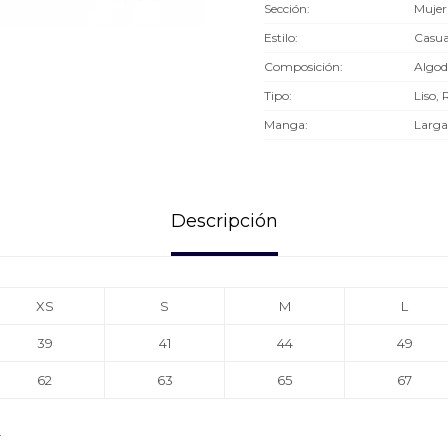
Sección
Mujer
Estilo
Casua
Composición
Algo
Tipo
Liso, 
Manga
Larga
Descripción
XS
S
M
L
39
41
44
49
62
63
65
67
.