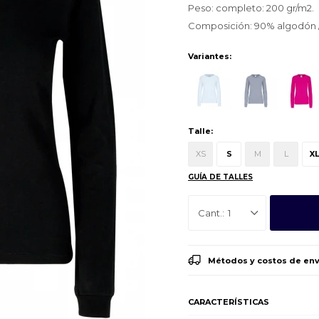
Peso: completo: 200 gr/m2.
Composición: 90% algodón / 
Variantes:
Talle:
XS
S
M
L
X
GUÍA DE TALLES
1
Métodos y costos de env
CARACTERÍSTICAS