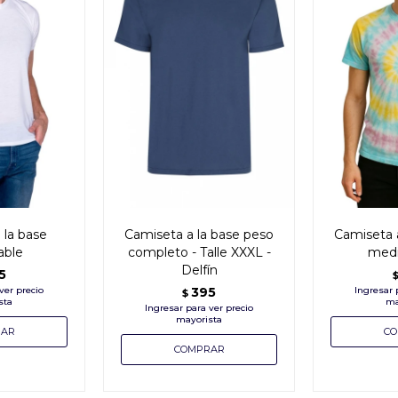
 la base
Camiseta a la base peso
Camiseta 
able
completo - Talle XXXL -
medi
Delfín
5
395
$