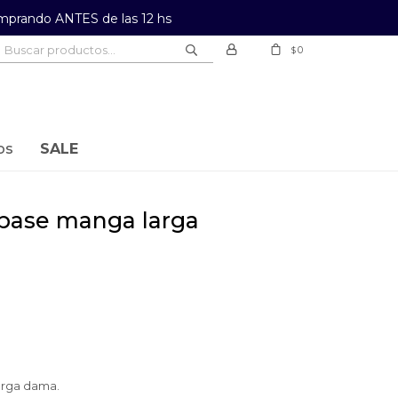
prando ANTES de las 12 hs
0
$
os
SALE
arga dama.