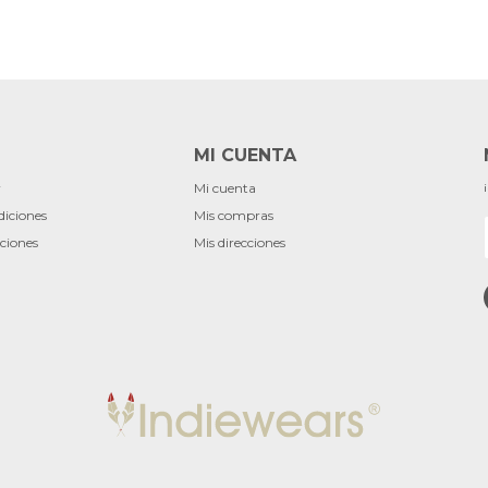
MI CUENTA
r
Mi cuenta
diciones
Mis compras
ciones
Mis direcciones