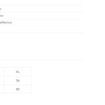
l
dón
Reflectivo
XL
54
69