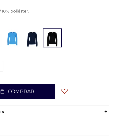
10% poliéster.
L
COMPRAR
ío