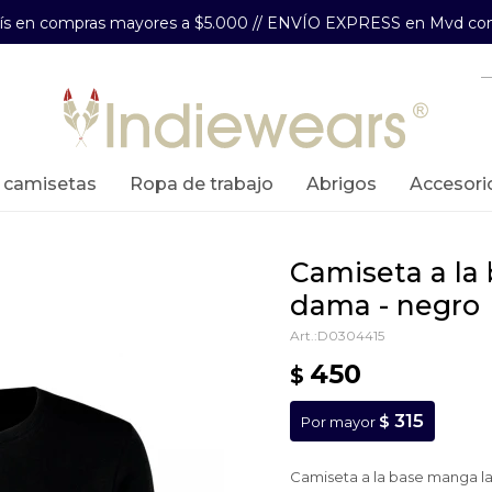
aís en compras mayores a $5.000 // ENVÍO EXPRESS en Mvd com
y camisetas
ropa de trabajo
abrigos
accesori
camiseta a la base manga larga
dama - negro
D0304415
450
$
315
$
Por mayor
Camiseta a la base manga l