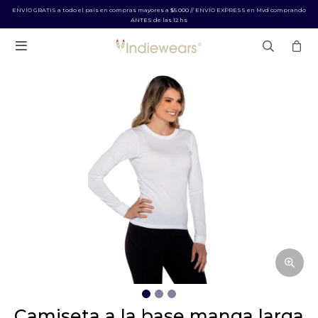
ENVÍO GRATIS a todo el país en compras mayores a $5.000 // ENVÍO EXPRESS en Mvd comprando
ANTES de las 12 hs

camiseta a la base manga larga