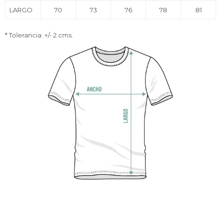
LARGO
70
73
76
78
81
* Tolerancia: +/- 2 cms.