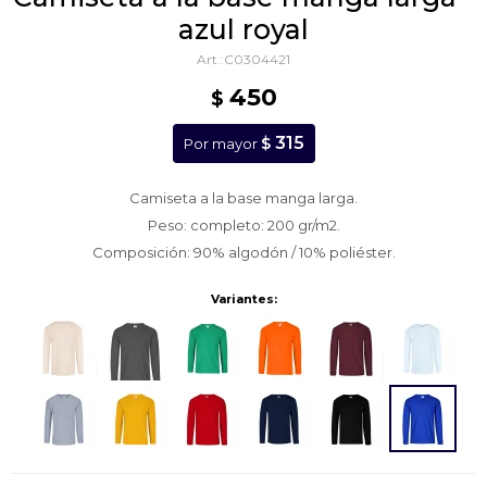
azul royal
C0304421
450
$
315
$
Por mayor
Camiseta a la base manga larga.
Peso: completo: 200 gr/m2.
Composición: 90% algodón / 10% poliéster.
Variantes: