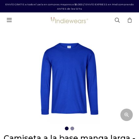
ENVÍO GRATIS a todo el país en compras mayores a $5.000 // ENVÍO EXPRESS en Mvd comprando
ANTES de las 12 hs

camiseta a la base manga larga -