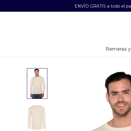
ENVÍO GRATIS a todo el p
29241489
Lunes a Viernes de 09:00 a 17:30
remeras 