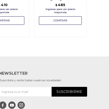
410
485
$
$
NEWSLETTER
¡Suscribite y recibí todas nuestras novedades!
SUSCRIBIRME


