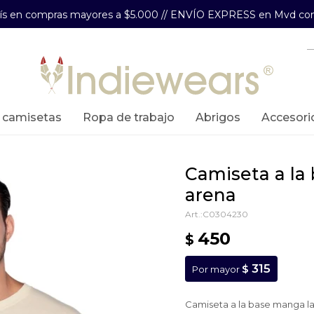
aís en compras mayores a $5.000 // ENVÍO EXPRESS en Mvd com
y camisetas
ropa de trabajo
abrigos
accesori
camiseta a la base manga larga -
arena
C0304230
450
$
315
$
Por mayor
Camiseta a la base manga la