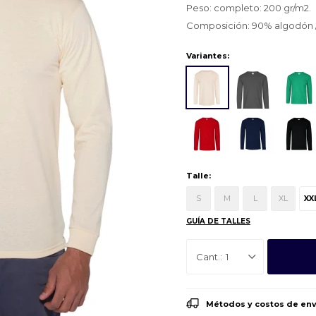
Peso: completo: 200 gr/m2.
Composición: 90% algodón / 
Variantes:
Talle:
S
M
L
XL
XX
GUÍA DE TALLES
1
Métodos y costos de env