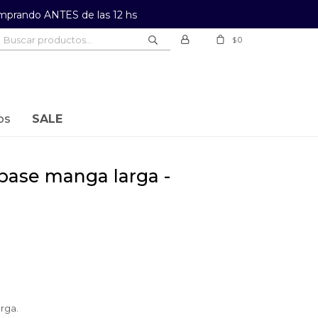
prando ANTES de las 12 hs
0
$
os
SALE
rga.