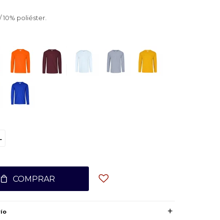
10% poliéster.
L
COMPRAR
ío