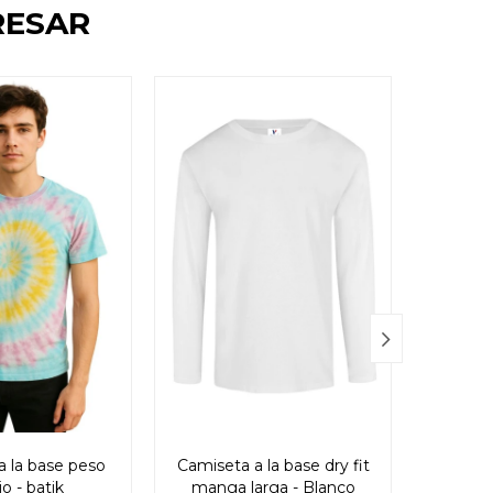
RESAR

a la base peso
Camiseta a la base dry fit
Camiset
o - batik
manga larga - Blanco
mang