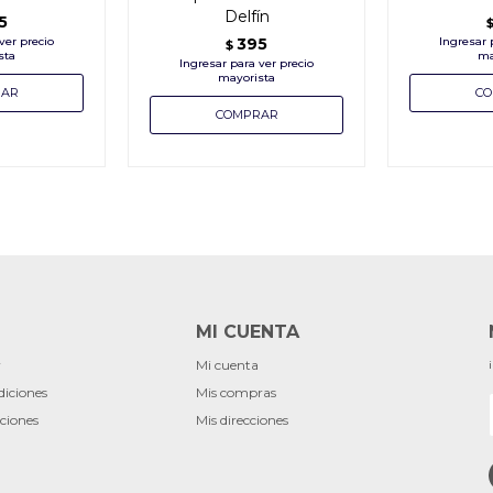
Delfín
5
395
$
MI CUENTA
r
Mi cuenta
diciones
Mis compras
ciones
Mis direcciones