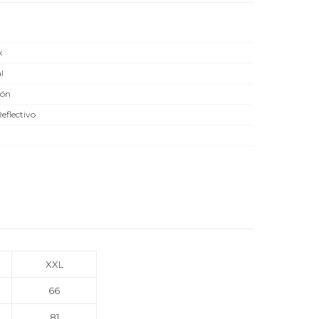
x
l
dón
Reflectivo
XXL
66
81