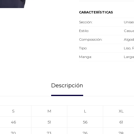
CARACTERÍSTICAS
Sección
Unise
Estilo
Casua
Composición
Algo
Tipo
Liso, 
Manga
Larga
Descripción
S
M
L
XL
46
51
56
61
70
73
76
78