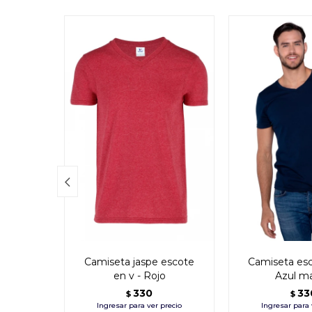

Camiseta jaspe escote
Camiseta esc
en v - Rojo
Azul ma
330
33
$
$