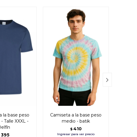

a la base peso
Camiseta a la base peso
Cami
- Talle XXXL -
medio - batik
manga l
elfín
410
$
395