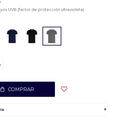
r.
os UVB (factor de protección ultravioleta).
L
COMPRAR
ío