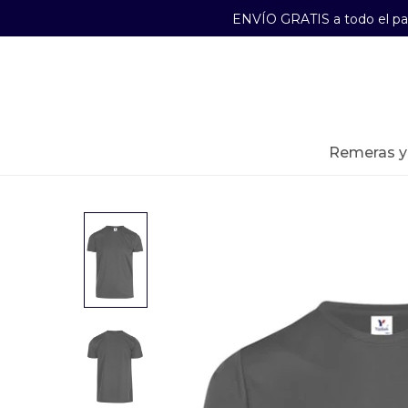
ENVÍO GRATIS a todo el p
29241489
Lunes a Viernes de 09:00 a 17:30
remeras 