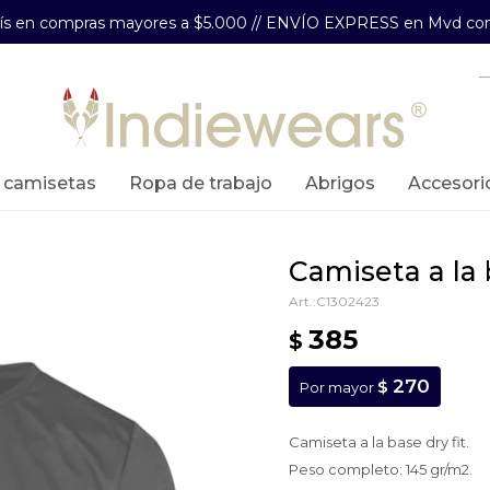
aís en compras mayores a $5.000 // ENVÍO EXPRESS en Mvd com
y camisetas
ropa de trabajo
abrigos
accesori
camiseta a la
C1302423
385
$
270
$
Por mayor
Camiseta a la base dry fit.
Peso completo: 145 gr/m2.