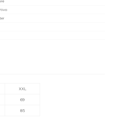
re
tivo
ter
XXL
69
85