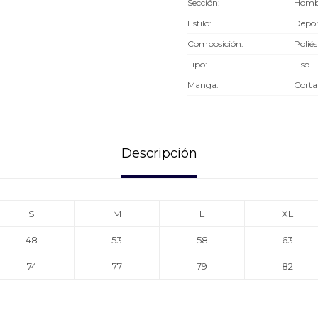
Sección
Homb
Estilo
Depor
Composición
Poliés
Tipo
Liso
Manga
Corta
Descripción
S
M
L
XL
48
53
58
63
74
77
79
82