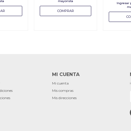
MI CUENTA
r
Mi cuenta
diciones
Mis compras
ciones
Mis direcciones