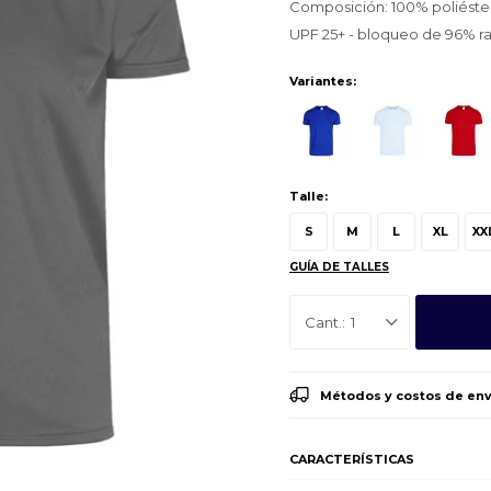
Composición: 100% poliéste
UPF 25+ - bloqueo de 96% ray
Variantes:
Talle:
S
M
L
XL
XX
GUÍA DE TALLES
1
Métodos y costos de env
CARACTERÍSTICAS