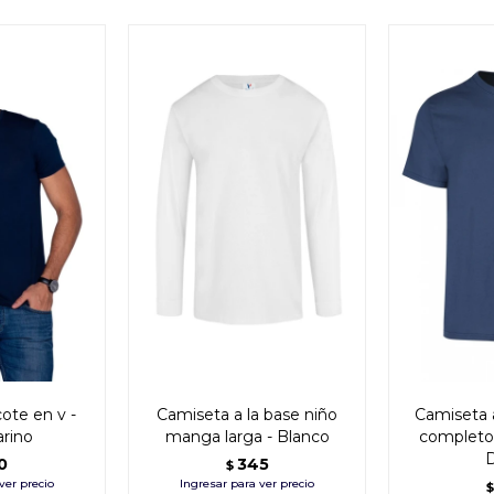
ote en v -
Camiseta a la base niño
Camiseta 
rino
manga larga - Blanco
completo 
D
0
345
$
$