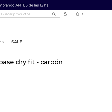
prando ANTES de las 12 hs
0
$
os
SALE
 base dry fit - carbón