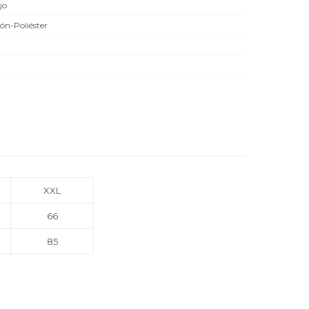
jo
ón-Poliéster
XXL
66
85