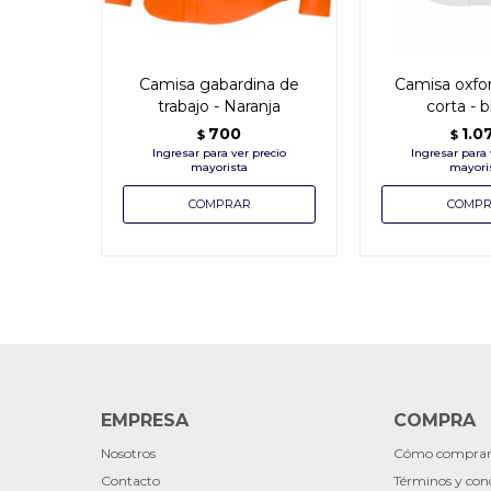
Camisa gabardina de
Camisa oxf
trabajo - Naranja
corta - 
700
1.0
$
$
EMPRESA
COMPRA
Nosotros
Cómo compra
Contacto
Términos y con