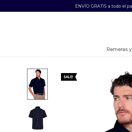
ENVÍO GRATIS a todo el p
29241489
Lunes a Viernes de 09:00 a 17:30
remeras 