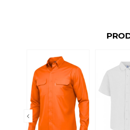
PROD
