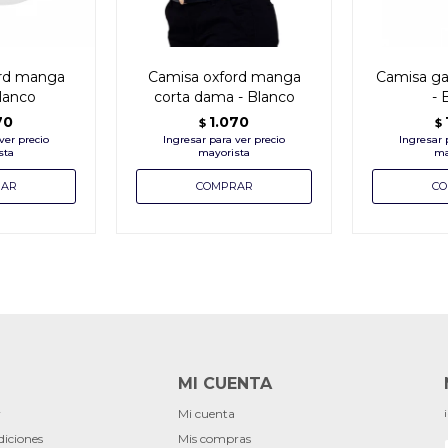
ord manga
Camisa oxford manga
Camisa ga
blanco
corta dama - Blanco
- 
70
1.070
$
$
MI CUENTA
r
Mi cuenta
diciones
Mis compras