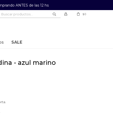
prando ANTES de las 12 hs
0
$
os
SALE
dina - azul marino
rta.