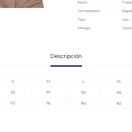
Estilo
Traba
Composición
Algod
Tipo
Liso
Manga
Corta
Descripción
S
M
L
XL
55
57
60
64
73
76
80
82
.