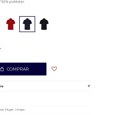
 50% poliéster.
L
COMPRAR
ío
e, Mujer, Unisex