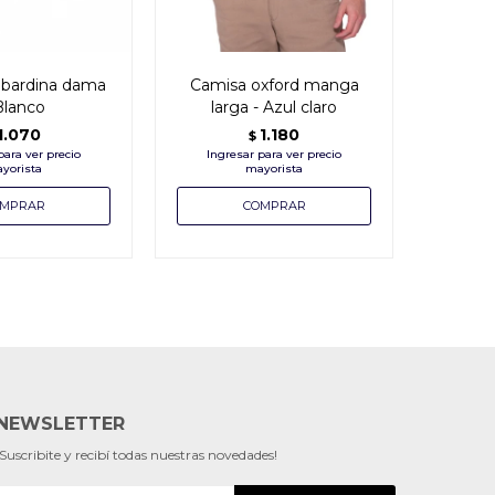
bardina dama
Camisa oxford manga
Cam
Blanco
larga - Azul claro
manga
1.070
1.180
$
NEWSLETTER
¡Suscribite y recibí todas nuestras novedades!