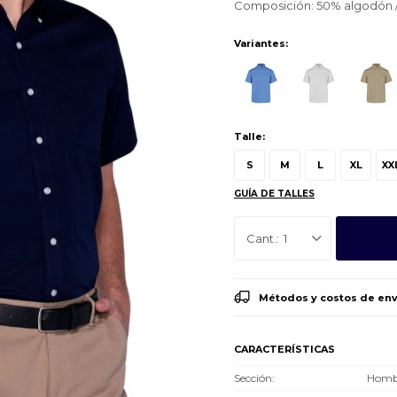
Composición: 50% algodón /
Variantes:
Talle:
S
M
L
XL
XX
GUÍA DE TALLES
1
Métodos y costos de env
CARACTERÍSTICAS
Sección
Hombr