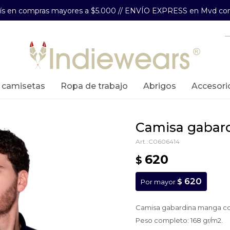
aís en compras mayores a $5.000 // ENVÍO EXPRESS en Mvd com
y camisetas
ropa de trabajo
abrigos
accesori
camisa gabar
C0606414
620
$
620
$
Por mayor
Camisa gabardina manga co
Peso completo: 168 gr/m2.