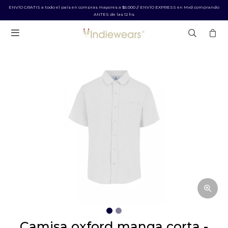
ENVÍO GRATIS a todo el país en compras mayores a $5.000 // ENVÍO EXPRESS en Mvd comprando
ANTES de las 12 hs

camisa oxford manga corta -